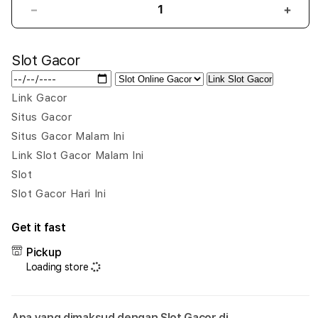
Decrease
Incr
quantity
quant
for
for
Slot Gacor
GRAND77BET:
GRA
Bandar
Band
Link Slot Gacor
Link
Link
Link Gacor
Situs
Situs
Situs Gacor
Slot
Slot
Online
Onlin
Situs Gacor Malam Ini
Gacor
Gaco
Link Slot Gacor Malam Ini
Malam
Mala
Slot
Ini
Ini
Slot Gacor Hari Ini
Terbaru
Terb
No
No
1
1
Get it fast
SeIndonesia
SeIn
Pickup
Loading store
Apa yang dimaksud dengan Slot Gacor di