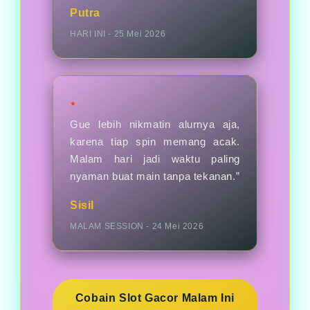
Putra
HARI INI - 25 Mei 2026
★
Gue lebih nikmatin alurnya aja,
karena tiap spin memang acak.
Malam hari jadi waktu paling
nyaman buat main tanpa tekanan.”
Sisil
MALAM SESSION - 24 Mei 2026
Cobain Slot Gacor Malam Ini