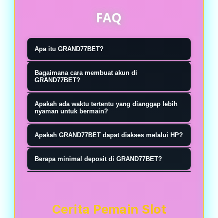
FAQ
Apa itu GRAND77BET?
GRAND77BET website resmi bandar
Bagaimana cara membuat akun di
slot online gacor malam hari ini
GRAND77BET?
terbaru nomor 1 seindonesia,
Pilih menu Daftar, isi data yang
Apakah ada waktu tertentu yang dianggap lebih
GRAND77BET menyediakan link resmi
diperlukan sesuai formulir, kemudian
nyaman untuk bermain?
menuju slot gacor 2026.
lakukan verifikasi apabila diminta.
Sebagian orang memilih malam hari
Apakah GRAND77BET dapat diakses melalui HP?
Setelah proses selesai, akun dapat
karena suasana lebih tenang dan
digunakan untuk masuk ke platform.
Ya. GRAND77BET dapat diakses
minim gangguan. Namun dari sisi
Berapa minimal deposit di GRAND77BET?
melalui smartphone Android, iPhone,
sistem permainan, tidak ada
Minimal deposit mengikuti ketentuan
tablet, maupun komputer tanpa
perbedaan khusus yang
yang berlaku pada platform.
perlu instalasi aplikasi tambahan.
memengaruhi hasil berdasarkan
Informasi terbaru dapat dilihat pada
Cerita Pemain Slot
waktu tertentu.