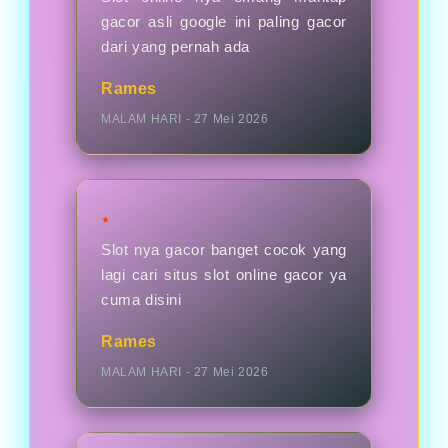
gacor asli google ini paling gacor
dari yang pernah ada
Rames
MALAM HARI - 27 Mei 2026
★
Slot nya gacor banget cocok yang
lagi cari situs slot online gacor ya
cuma disini
Rames
MALAM HARI - 27 Mei 2026