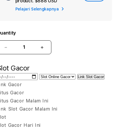
product.
$888 USD
Apple
Pelajari Selengkapnya
Care
uantity
Decrease
Increase
quantity
quantity
for
for
Slot Gacor
GRAND77BET:
GRAND77BET:
Bandar
Bandar
Link Slot Gacor
Link
Link
ink Gacor
Situs
Situs
Slot
Slot
itus Gacor
Online
Online
itus Gacor Malam Ini
Gacor
Gacor
ink Slot Gacor Malam Ini
Malam
Malam
Ini
Ini
lot
Terbaru
Terbaru
lot Gacor Hari Ini
No
No