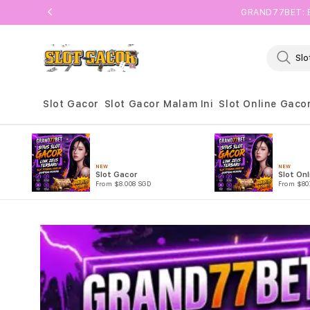
GRAND77BET: Ba
Slot Gacor
Slot Gacor Malam Ini
Slot Online Gaco
NEW
NEW
Slot Gacor
Slot On
From $8.008 SGD
From $80
Skip to
product
information