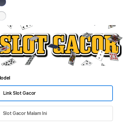
odel
Link Slot Gacor
Slot Gacor Malam Ini