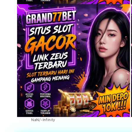
Open
media
6
in
modal
Open
of
NaN
/
-Infinity
media
8