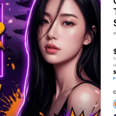
S
T
o
$
P
C