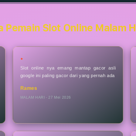
ng berlaku pada platform. Informasi terbaru dapat 
a Pemain Slot Online Malam Ha
★
Slot online nya emang mantap gacor asli
google ini paling gacor dari yang pernah ada
Rames
MALAM HARI - 27 Mei 2026