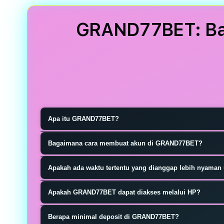
in
modal
GRAND77BET: Band
Apa itu GRAND77BET?
GRAND77BET website resmi bandar slot o
Bagaimana cara membuat akun di GRAND77BET?
menuju slot gacor 2026.
Pilih menu Daftar, isi data yang diperluka
Apakah ada waktu tertentu yang dianggap lebih nyaman
digunakan untuk masuk ke platform.
Sebagian orang memilih malam hari kare
Apakah GRAND77BET dapat diakses melalui HP?
perbedaan khusus yang memengaruhi hasil
Ya. GRAND77BET dapat diakses melalui smar
Berapa minimal deposit di GRAND77BET?