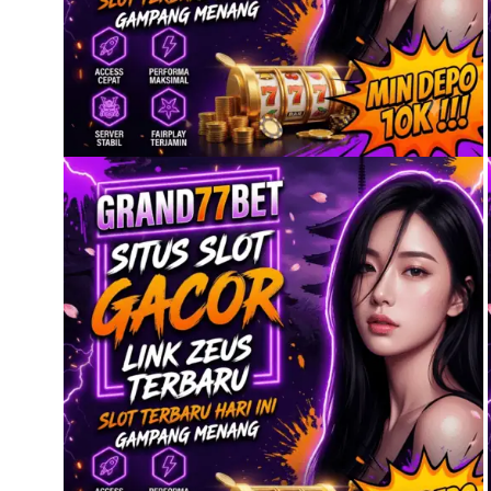
Open
media
2
in
modal