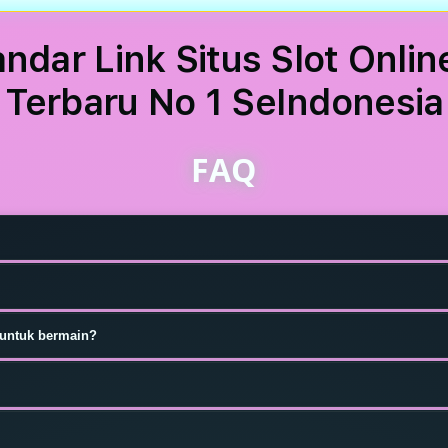
in
modal
ar Link Situs Slot Onlin
Terbaru No 1 SeIndonesia
FAQ
nline gacor malam hari ini terbaru nomor 1 seindon
n sesuai formulir, kemudian lakukan verifikasi apabila 
 untuk bermain?
na suasana lebih tenang dan minim gangguan. Namu
 berdasarkan waktu tertentu.
tphone Android, iPhone, tablet, maupun komputer tanp