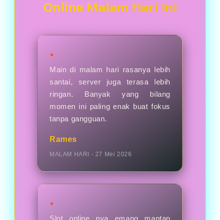
halaman deposit atau pusat bantuan.
Online Malam Hari Ini
★
Main di malam hari rasanya lebih
santai, server juga terasa lebih
ringan. Banyak yang bilang
momen ini paling enak buat fokus
tanpa gangguan.
Rames
MALAM HARI - 27 Mei 2026
★
Slot online nya emang mantap