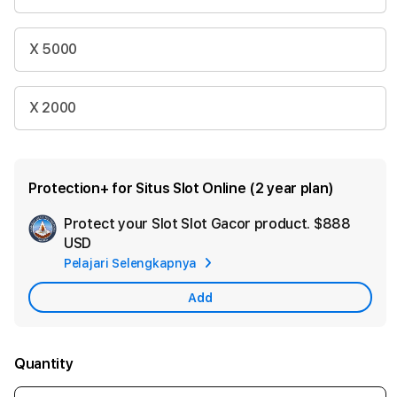
X 5000
X 2000
Protection+ for Situs Slot Online (2 year plan)
Protect your Slot Slot Gacor product.
$888
Ad
USD
App
Pelajari Selengkapnya
Car
Add
Quantity