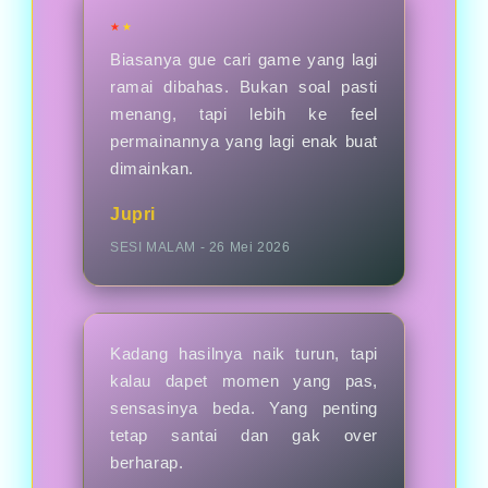
★★
Biasanya gue cari game yang lagi
ramai dibahas. Bukan soal pasti
menang, tapi lebih ke feel
permainannya yang lagi enak buat
dimainkan.
Jupri
SESI MALAM - 26 Mei 2026
Kadang hasilnya naik turun, tapi
kalau dapet momen yang pas,
sensasinya beda. Yang penting
tetap santai dan gak over
berharap.