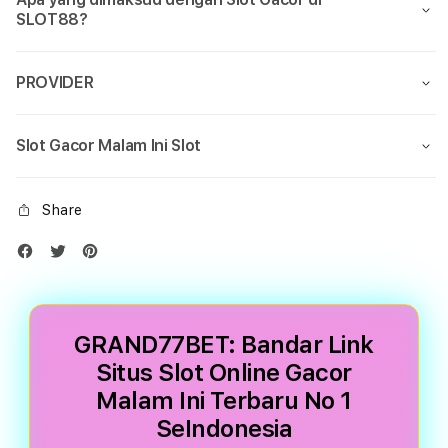
SLOT88?
PROVIDER
Slot Gacor Malam Ini Slot
Share
GRAND77BET: Bandar Link
Situs Slot Online Gacor
Malam Ini Terbaru No 1
SeIndonesia