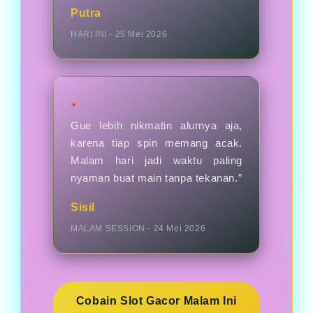
Putra
HARI INI - 25 Mei 2026
★
Gue lebih nikmatin alurnya aja,
karena tiap spin memang acak.
Malam hari jadi waktu paling
nyaman buat main tanpa tekanan.”
Sisil
MALAM SESSION - 24 Mei 2026
Cobain Slot Gacor Malam Ini