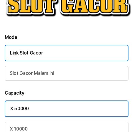
Model
Link Slot Gacor
Slot Gacor Malam Ini
Capacity
X 50000
X 10000