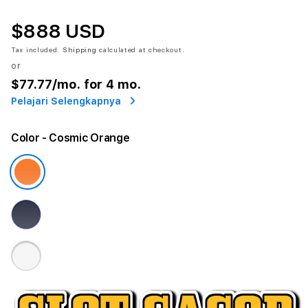
$888 USD
Tax included.
Shipping
calculated at checkout.
or
$77.77
/mo. for 4 mo.
Pelajari Selengkapnya
Color
- Cosmic Orange