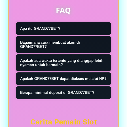
FAQ
Apa itu GRAND77BET?
GRAND77BET website resmi bandar
Bagaimana cara membuat akun di
slot online gacor malam hari ini
GRAND77BET?
terbaru nomor 1 seindonesia,
Pilih menu Daftar, isi data yang
Apakah ada waktu tertentu yang dianggap lebih
GRAND77BET menyediakan link resmi
diperlukan sesuai formulir, kemudian
nyaman untuk bermain?
menuju slot gacor 2026.
lakukan verifikasi apabila diminta.
Sebagian orang memilih malam hari
Apakah GRAND77BET dapat diakses melalui HP?
Setelah proses selesai, akun dapat
karena suasana lebih tenang dan
digunakan untuk masuk ke platform.
Ya. GRAND77BET dapat diakses
minim gangguan. Namun dari sisi
Berapa minimal deposit di GRAND77BET?
melalui smartphone Android, iPhone,
sistem permainan, tidak ada
Minimal deposit mengikuti ketentuan
tablet, maupun komputer tanpa
perbedaan khusus yang
yang berlaku pada platform.
perlu instalasi aplikasi tambahan.
memengaruhi hasil berdasarkan
Informasi terbaru dapat dilihat pada
Cerita Pemain Slot
waktu tertentu.