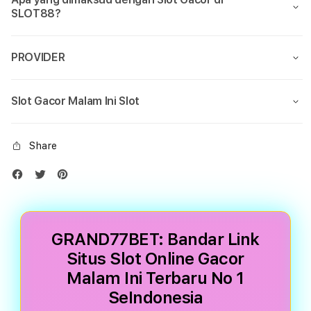
SLOT88?
PROVIDER
Slot Gacor Malam Ini Slot
Share
GRAND77BET: Bandar Link
Situs Slot Online Gacor
Malam Ini Terbaru No 1
SeIndonesia