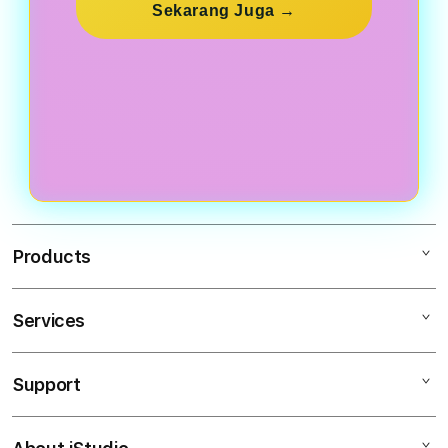
Sekarang Juga →
Products
Services
Slot Online
Slot Online Online
Support
AppleCare+
Slot Gacor
Corporate
Slot Gacor Malam Ini Slot