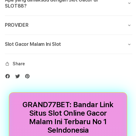
SLOT88?
PROVIDER
Slot Gacor Malam Ini Slot
Share
GRAND77BET: Bandar Link
Situs Slot Online Gacor
Malam Ini Terbaru No 1
SeIndonesia