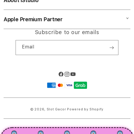
About iStudio
My Account
Slot Online Gacor
Situs Slot Online
Collection & Delivery
Elush Service Provider
Slot Gacor 2026
Apple Premium Partner
About Us
Returns & Exchanges
Financing Options
Slot Online Gacor
Find an iStudio near you
Subscribe to our emails
Contact Us
Trade-in
Slot Gacor Malam Ini Slot
Why Shop at iStudio
FAQ
Email
Travellers Reservation
Elush Corporate Website
Privacy Policy
Site Terms of Use
Facebook
Instagram
YouTube
Payment
methods
© 2026,
Slot Gacor
Powered by Shopify
PRICES INCLUDE 9% GST BUT EXCLUDE SHIPPING COSTS.