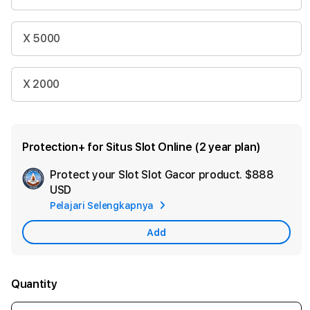
X 5000
X 2000
Protection+ for Situs Slot Online (2 year plan)
Protect your Slot Slot Gacor product.
$888
Ad
USD
App
Pelajari Selengkapnya
Car
Add
Quantity