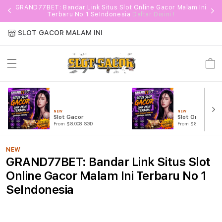
GRAND77BET: Bandar Link Situs Slot Online Gacor Malam Ini
Terbaru No 1 SeIndonesia
Daftar Disini !
SLOT GACOR MALAM INI
Cart
NEW
NEW
Slot Gacor
Slot Online GA
From $8.008 SGD
From $807.77 SGD
NEW
GRAND77BET: Bandar Link Situs Slot
Online Gacor Malam Ini Terbaru No 1
SeIndonesia