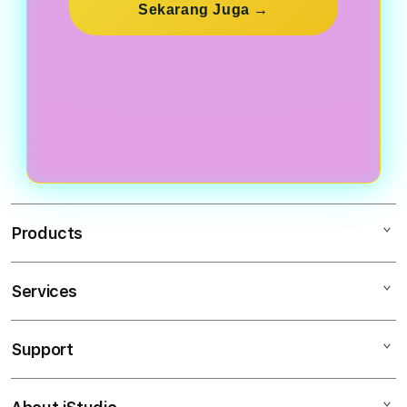
Sekarang Juga →
Products
Services
Slot Online
Slot Online Online
Support
AppleCare+
Slot Gacor
Corporate
Slot Gacor Malam Ini Slot