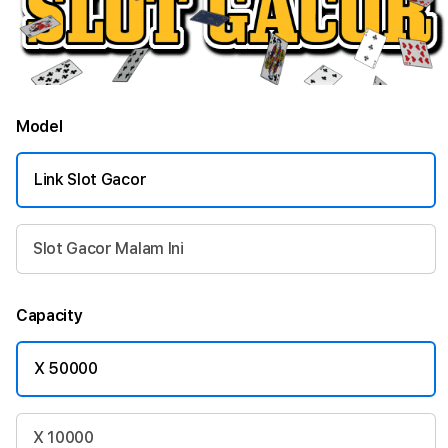
Model
Link Slot Gacor
Slot Gacor Malam Ini
Capacity
X 50000
X 10000