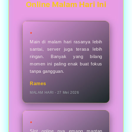
halaman deposit atau pusat bantuan.
Online Malam Hari Ini
★
Main di malam hari rasanya lebih
santai, server juga terasa lebih
ringan. Banyak yang bilang
momen ini paling enak buat fokus
tanpa gangguan.
Rames
MALAM HARI - 27 Mei 2026
★
Slot online nya emang mantap