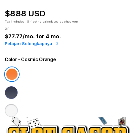
$888 USD
Tax included.
Shipping
calculated at checkout.
or
$77.77
/mo. for 4 mo.
Pelajari Selengkapnya
Color
- Cosmic Orange