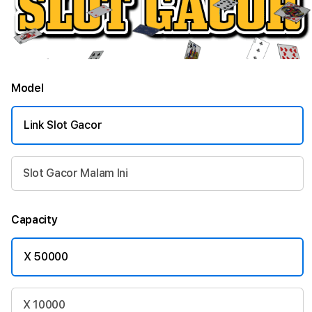
Model
Link Slot Gacor
Slot Gacor Malam Ini
Capacity
X 50000
X 10000