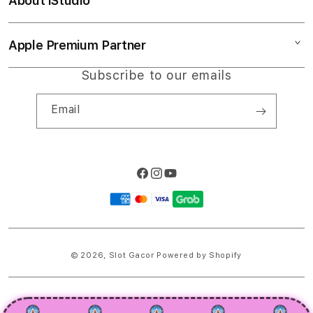
About iStudio
My Account
Slot Online Gacor
Situs Slot Online
Collection & Delivery
Elush Service Provider
Slot Gacor 2026
Apple Premium Partner
About Us
Returns & Exchanges
Financing Options
Slot Online Gacor
Find an iStudio near you
Subscribe to our emails
Contact Us
Trade-in
Slot Gacor Malam Ini Slot
Why Shop at iStudio
FAQ
Email
Travellers Reservation
Elush Corporate Website
Privacy Policy
Site Terms of Use
Facebook
Instagram
YouTube
Payment
methods
© 2026,
Slot Gacor
Powered by Shopify
PRICES INCLUDE 9% GST BUT EXCLUDE SHIPPING COSTS.