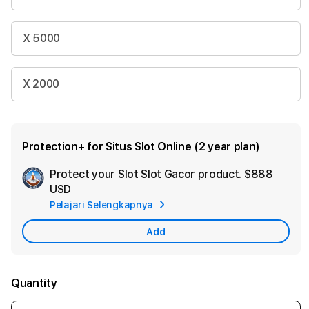
X 5000
X 2000
Protection+ for Situs Slot Online (2 year plan)
Protect your Slot Slot Gacor product.
$888
Ad
USD
App
Pelajari Selengkapnya
Car
Add
Quantity