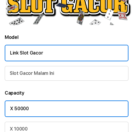
Model
Link Slot Gacor
Slot Gacor Malam Ini
Capacity
X 50000
X 10000