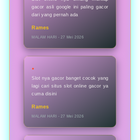
gacor asli google ini paling gacor
dari yang pernah ada
Rames
MALAM HARI - 27 Mei 2026
★
Slot nya gacor banget cocok yang
lagi cari situs slot online gacor ya
cuma disini
Rames
MALAM HARI - 27 Mei 2026