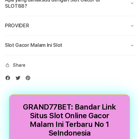
SLOT88?
PROVIDER
Slot Gacor Malam Ini Slot
Share
GRAND77BET: Bandar Link
Situs Slot Online Gacor
Malam Ini Terbaru No 1
SeIndonesia