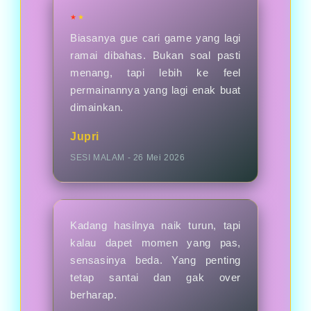
★★
Biasanya gue cari game yang lagi
ramai dibahas. Bukan soal pasti
menang, tapi lebih ke feel
permainannya yang lagi enak buat
dimainkan.
Jupri
SESI MALAM - 26 Mei 2026
Kadang hasilnya naik turun, tapi
kalau dapet momen yang pas,
sensasinya beda. Yang penting
tetap santai dan gak over
berharap.