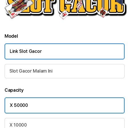
Model
Link Slot Gacor
Slot Gacor Malam Ini
Capacity
X 50000
X 10000