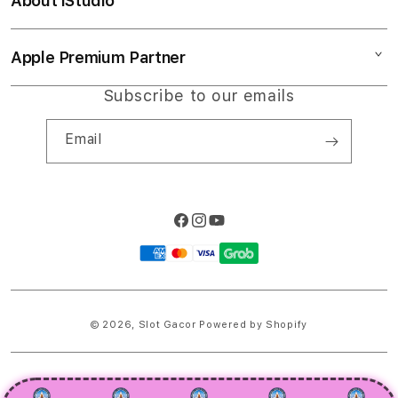
About iStudio
My Account
Slot Online Gacor
Situs Slot Online
Collection & Delivery
Elush Service Provider
Slot Gacor 2026
Apple Premium Partner
About Us
Returns & Exchanges
Financing Options
Slot Online Gacor
Find an iStudio near you
Subscribe to our emails
Contact Us
Trade-in
Slot Gacor Malam Ini Slot
Why Shop at iStudio
FAQ
Email
Travellers Reservation
Elush Corporate Website
Privacy Policy
Site Terms of Use
Facebook
Instagram
YouTube
Payment
methods
© 2026,
Slot Gacor
Powered by Shopify
PRICES INCLUDE 9% GST BUT EXCLUDE SHIPPING COSTS.