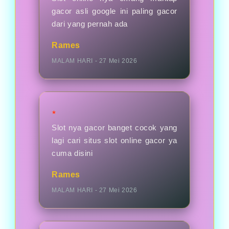
gacor asli google ini paling gacor
dari yang pernah ada
Rames
MALAM HARI - 27 Mei 2026
★
Slot nya gacor banget cocok yang
lagi cari situs slot online gacor ya
cuma disini
Rames
MALAM HARI - 27 Mei 2026