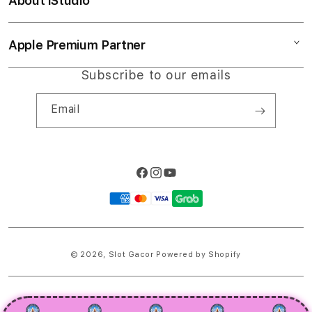
About iStudio
My Account
Slot Online Gacor
Situs Slot Online
Collection & Delivery
Elush Service Provider
Slot Gacor 2026
Apple Premium Partner
About Us
Returns & Exchanges
Financing Options
Slot Online Gacor
Find an iStudio near you
Subscribe to our emails
Contact Us
Trade-in
Slot Gacor Malam Ini Slot
Why Shop at iStudio
FAQ
Email
Travellers Reservation
Elush Corporate Website
Privacy Policy
Site Terms of Use
Facebook
Instagram
YouTube
Payment
methods
© 2026,
Slot Gacor
Powered by Shopify
PRICES INCLUDE 9% GST BUT EXCLUDE SHIPPING COSTS.