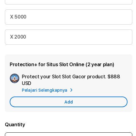
X 5000
X 2000
Protection+ for Situs Slot Online (2 year plan)
Protect your Slot Slot Gacor product.
$888
Ad
USD
App
Pelajari Selengkapnya
Car
Add
Quantity