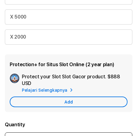
X 5000
X 2000
Protection+ for Situs Slot Online (2 year plan)
Protect your Slot Slot Gacor product.
$888
Ad
USD
App
Pelajari Selengkapnya
Car
Add
Quantity