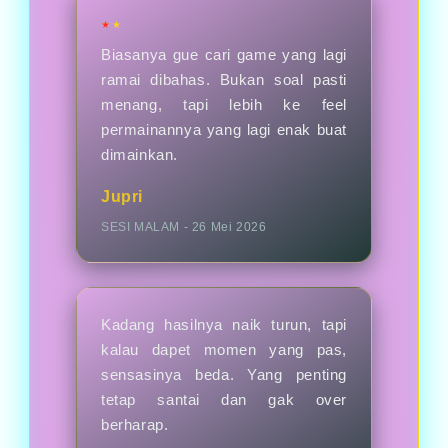
★★
Biasanya gue cari game yang lagi
ramai dibahas. Bukan soal pasti
menang, tapi lebih ke feel
permainannya yang lagi enak buat
dimainkan.
Jupri
SESI MALAM - 26 Mei 2026
Kadang hasilnya naik turun, tapi
kalau dapet momen yang pas,
sensasinya beda. Yang penting
tetap santai dan gak over
berharap.