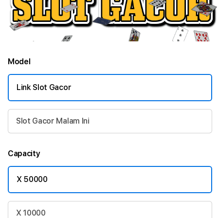
Model
Link Slot Gacor
Slot Gacor Malam Ini
Capacity
X 50000
X 10000