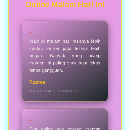
halaman deposit atau pusat bantuan.
Online Malam Hari Ini
★
Main di malam hari rasanya lebih
santai, server juga terasa lebih
ringan. Banyak yang bilang
momen ini paling enak buat fokus
tanpa gangguan.
Rames
MALAM HARI - 27 Mei 2026
★
Slot online nya emang mantap