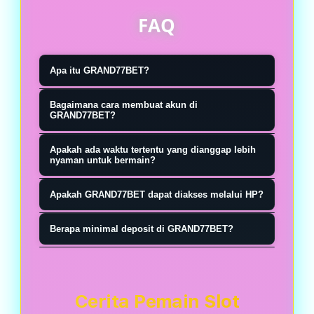
FAQ
Apa itu GRAND77BET?
GRAND77BET website resmi bandar
Bagaimana cara membuat akun di
slot online gacor malam hari ini
GRAND77BET?
terbaru nomor 1 seindonesia,
Pilih menu Daftar, isi data yang
Apakah ada waktu tertentu yang dianggap lebih
GRAND77BET menyediakan link resmi
diperlukan sesuai formulir, kemudian
nyaman untuk bermain?
menuju slot gacor 2026.
lakukan verifikasi apabila diminta.
Sebagian orang memilih malam hari
Apakah GRAND77BET dapat diakses melalui HP?
Setelah proses selesai, akun dapat
karena suasana lebih tenang dan
digunakan untuk masuk ke platform.
Ya. GRAND77BET dapat diakses
minim gangguan. Namun dari sisi
Berapa minimal deposit di GRAND77BET?
melalui smartphone Android, iPhone,
sistem permainan, tidak ada
Minimal deposit mengikuti ketentuan
tablet, maupun komputer tanpa
perbedaan khusus yang
yang berlaku pada platform.
perlu instalasi aplikasi tambahan.
memengaruhi hasil berdasarkan
Informasi terbaru dapat dilihat pada
Cerita Pemain Slot
waktu tertentu.