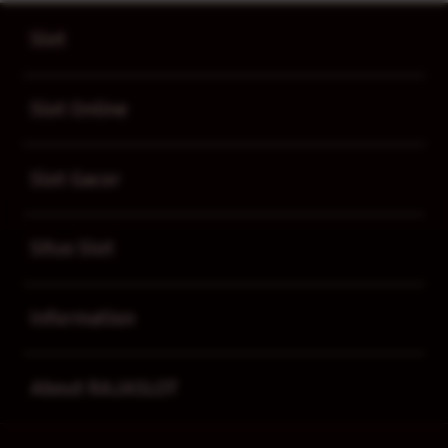
Buka
Footer Navigation
Slot
Buka
Slot Online
Buka
Slot Gacor
Buka
Situs Slot
Buka
Information
Buka
About RAJASLOT