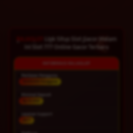
RAJASLOT
Link Situs Slot Gacor Malam
Ini Slot 777 Online Gacor Terbaru
INFORMASI RAJASLOT
Penilaian Pengguna
99.999.999 Pengguna
Minimal Deposit
Rp 10.000
Layanan Support
24/7