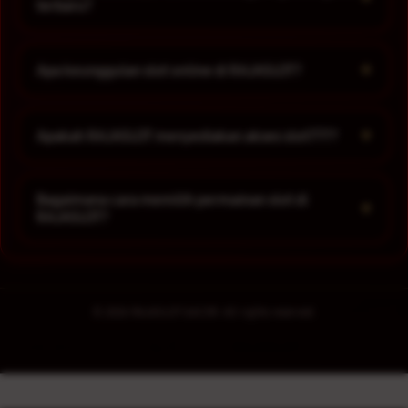
terbaru?
+
Apa keunggulan slot online di RAJASLOT?
+
Apakah RAJASLOT menyediakan akses slot777?
Bagaimana cara memilih permainan slot di
+
RAJASLOT?
© 2026 RAJASLOT GACOR. All rights reserved.
RAJASLOT
>
SLOT
>
RAJASLOT