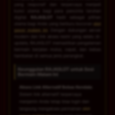
yang responsif dan terpercaya menjadi
kunci utama bagi para pencinta taruhan
digital.
RAJASLOT
hadir sebagai pilihan
utama bagi Anda yang berburu bocoran
slot
gacor malam ini
. Dengan dukungan server
modern dan link akses resmi yang selalu di-
update, RAJASLOT memastikan pengalaman
bermain berjalan mulus, cepat, dan bebas
hambatan di semua jenis perangkat.
Keunggulan RAJASLOT untuk Sesi
Bermain Malam Ini
Akses Link Alternatif Bebas Kendala:
Sistem link alternatif terpercaya
menjamin Anda tetap bisa
login
dan
langsung mengakses permainan
slot