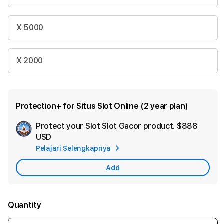
X 5000
X 2000
Protection+ for Situs Slot Online (2 year plan)
Protect your Slot Slot Gacor product.
$888
Ad
USD
App
Pelajari Selengkapnya
Car
Add
Quantity