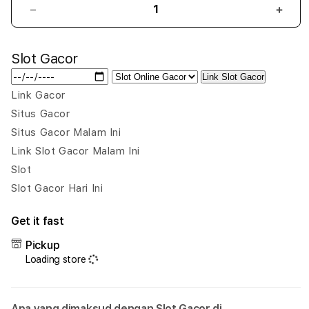
Decrease
Incr
quantity
quant
for
for
Slot Gacor
GRAND77BET:
GRA
Bandar
Band
Link Slot Gacor
Link
Link
Link Gacor
Situs
Situs
Situs Gacor
Slot
Slot
Online
Onlin
Situs Gacor Malam Ini
Gacor
Gaco
Link Slot Gacor Malam Ini
Malam
Mala
Slot
Ini
Ini
Slot Gacor Hari Ini
Terbaru
Terb
No
No
1
1
Get it fast
SeIndonesia
SeIn
Pickup
Loading store
Apa yang dimaksud dengan Slot Gacor di