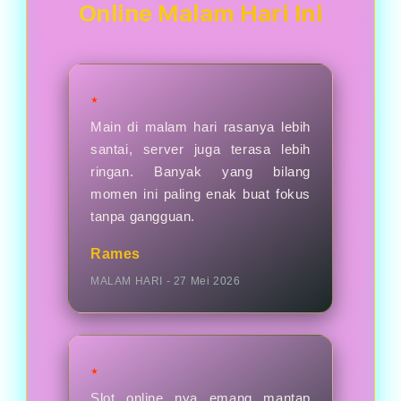
halaman deposit atau pusat bantuan.
Online Malam Hari Ini
★
Main di malam hari rasanya lebih
santai, server juga terasa lebih
ringan. Banyak yang bilang
momen ini paling enak buat fokus
tanpa gangguan.
Rames
MALAM HARI - 27 Mei 2026
★
Slot online nya emang mantap