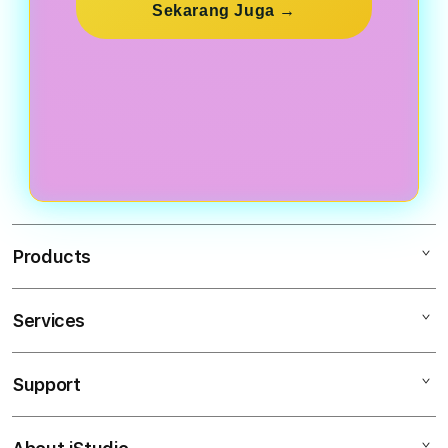
Sekarang Juga →
Products
Services
Slot Online
Slot Online Online
Support
AppleCare+
Slot Gacor
Corporate
Slot Gacor Malam Ini Slot