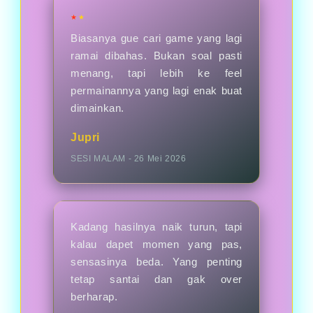
★★
Biasanya gue cari game yang lagi
ramai dibahas. Bukan soal pasti
menang, tapi lebih ke feel
permainannya yang lagi enak buat
dimainkan.
Jupri
SESI MALAM - 26 Mei 2026
Kadang hasilnya naik turun, tapi
kalau dapet momen yang pas,
sensasinya beda. Yang penting
tetap santai dan gak over
berharap.