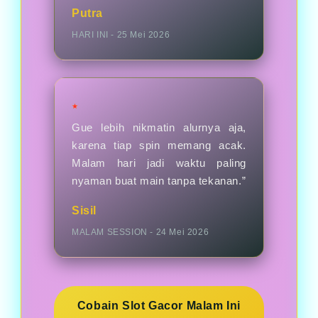
Putra
HARI INI - 25 Mei 2026
★
Gue lebih nikmatin alurnya aja,
karena tiap spin memang acak.
Malam hari jadi waktu paling
nyaman buat main tanpa tekanan.”
Sisil
MALAM SESSION - 24 Mei 2026
Cobain Slot Gacor Malam Ini