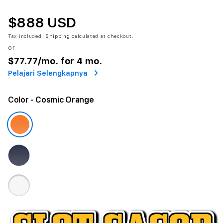
$888 USD
Tax included.
Shipping
calculated at checkout.
or
$77.77
/mo. for 4 mo.
Pelajari Selengkapnya
Color
- Cosmic Orange