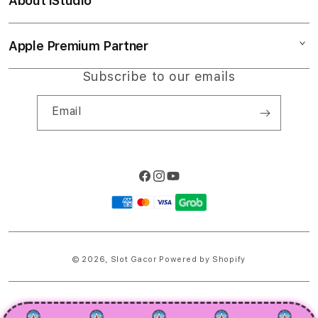
About iStudio
My Account
Slot Online Gacor
Situs Slot Online
Collection & Delivery
Elush Service Provider
Slot Gacor 2026
Apple Premium Partner
About Us
Returns & Exchanges
Financing Options
Slot Online Gacor
Find an iStudio near you
Subscribe to our emails
Contact Us
Trade-in
Slot Gacor Malam Ini Slot
Why Shop at iStudio
FAQ
Email
Travellers Reservation
Elush Corporate Website
Privacy Policy
Site Terms of Use
Facebook
Instagram
YouTube
Payment
methods
© 2026,
Slot Gacor
Powered by Shopify
PRICES INCLUDE 9% GST BUT EXCLUDE SHIPPING COSTS.