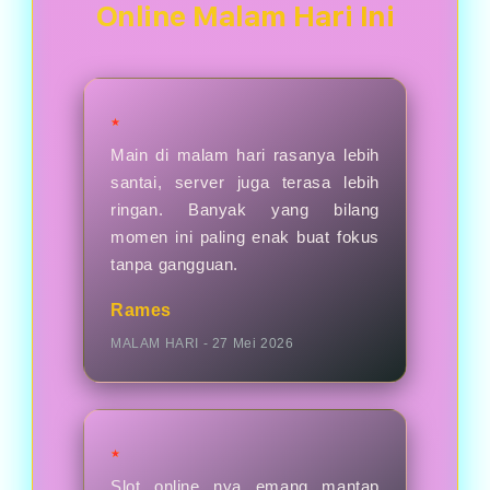
halaman deposit atau pusat bantuan.
Online Malam Hari Ini
★
Main di malam hari rasanya lebih
santai, server juga terasa lebih
ringan. Banyak yang bilang
momen ini paling enak buat fokus
tanpa gangguan.
Rames
MALAM HARI - 27 Mei 2026
★
Slot online nya emang mantap