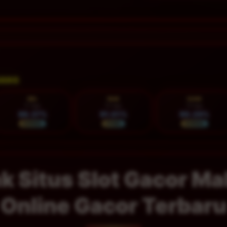
NANG
SEL
RAB
KAM
11 Agu
12 Agu
13 Agu
86.37%
91.01%
90.29%
NORMAL
STABIL
NORMAL
 Situs Slot Gacor Mal
Online Gacor Terbaru