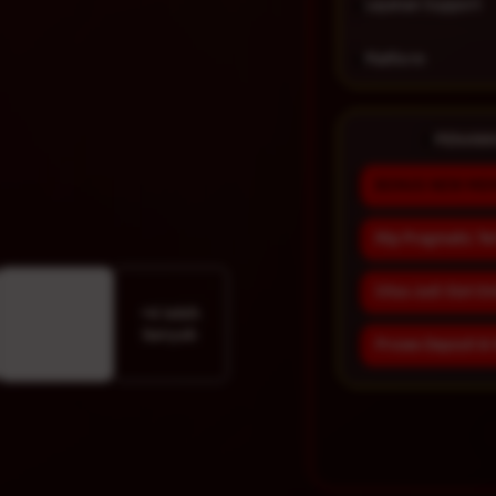
Layanan Support
Platform
PENAWA
BONUS NEW ME
Rtp Pragmatic Ter
Situs Judi Slot O
+4 lebih
banyak
Proses Deposit &