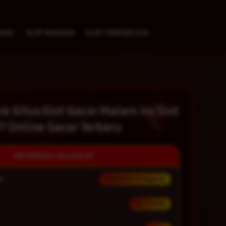
BARU
SLOT MAXWIN
SLOT TERPERCAYA
0 Juni 2026
362.987 Komentar Member
Rating Pengguna 4.9/5
99.999
nk Situs Slot Gacor Malam Ini Slot
7 Online Gacor Terbaru
INFORMASI RAJASLOT
a
99.999.999 Pengguna
Rp 10.000