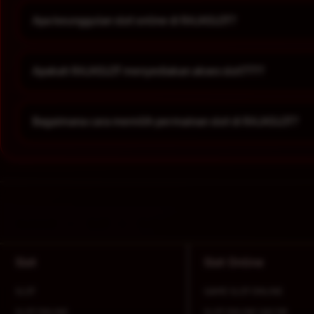
Apa keunggulan slot online di RAJASLOT?
Apakah RAJASLOT menyediakan akses slot777?
Bagaimana cara memilih permainan slot di RAJASLOT?
RAJASLOT
>
SLOT
>
SLOT GACOR
Footer Navigation
Slot
Slot Online
SLOT
GAME SLOT ONLINE
SLOT ONLINE
SLOT ONLINE GACOR