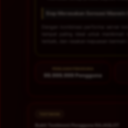
Siap Merasakan Sensasi Maxwin 
Dengan kombinasi performa server kela
tempat paling ideal untuk menikmati
terbaik, dan rasakan kepuasan bermain d
PENILAIAN PENGGUNA
99.999.999 Pengguna
TESTIMONI
Bukti Testimoni Pengguna RAJASLOT