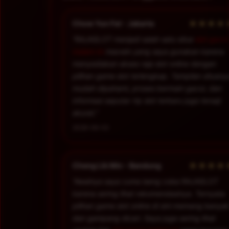
★★★★
Chow Yun Fat - Jakarta
“RAJASLOT menjadi salah satu situs
slot gacor
malam ini
maxwin yang saya gunakan karena
menyediakan akses raja slot online dengan
pilihan game slot terlengkap. Tampilan situsny
mudah dipahami, proses bermain gacor, dan
informasi seputar rtp slot terbaru juga tersaji
akurat.”
2026-06-02
★★★★
Cheng Lik Min - Bandung
“Awalnya saya cuma iseng coba RAJASLOT
karena sering lihat rekomendasinya. Ternyata
pilihan game slot online di sini memang banya
dan gampang dicari. Saya juga sering lihat