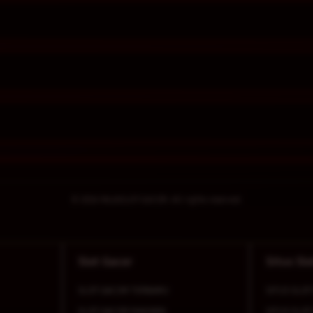
© 2026 RAJASLOT GACOR. All rights reserved.
Slot Gacor
Situs Slo
SLOT GACOR TERBARU
SITUS SLOT
SLOT GACOR MAXWIN
SITUS SLO