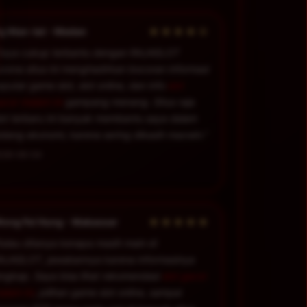
★★★★☆
g Man-tat - Medan
Saya cukup terbantu dengan RAJASLOT
arena situs ini menghadirkan bocoran informasi
eputar game slot, slot online, dan info
slot
acor malam ini
gampang menang. Situs raja
lot terbaru ini banyak membantu saya dalam
idang ekonomi, karena sering dikasih maxwin.”
026-06-04
★★★★★
ong Fei Hung - Makassar
Kalau ditanya kenapa masih main di
AJASLOT, jawabannya karena informasinya
engkap. Saya bisa lihat rekomendasi
slot gacor
alam ini
, pilihan game slot online, sampai