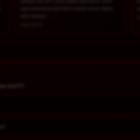
sampai info RTP yang selalu diperbarui. Buat
b
e
saya semuanya jadi lebih mudah dicari dalam
J
satu tempat.”
2
2026-06-07
 dan Slot777
ru?