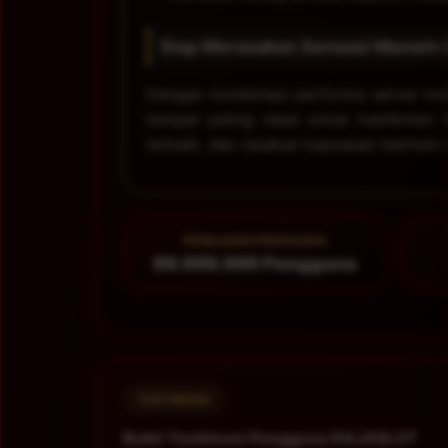
Siap Merasakan Sensasi Maxwin 
Dengan kombinasi performa server kela
tempat paling ideal untuk menikmati
terbaik, dan rasakan kepuasan bermain d
PENILAIAN PENGGUNA
99.999.999 Pengguna
TESTIMONI
Bukti Testimoni Pengguna RAJASLOT