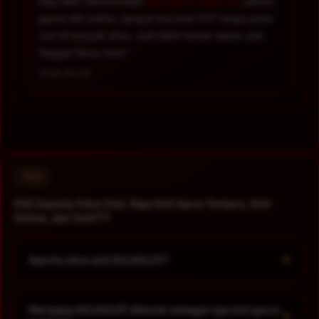
bisa lihat rekomendasi
slot gacor malam ini
, pilihan
game slot online, sampai bocoran RTP tanpa perlu
cari di banyak situs. Jadi lebih hemat waktu dan
tinggal fokus main.”
2026-06-09
FAQ
FAQ Seputar Situs Slot, Raja Slot Gacor Terbaru, Slot
Online, dan Slot777
+
Apa itu situs slot RAJASLOT?
Mengapa RAJASLOT dikenal sebagai raja slot gacor
+