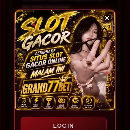
dan tanpa penundaan.
Siap Merasakan Sensasi Maxwin
Malam Ini?
Dengan kombinasi performa server kelas
atas, proteksi data maksimal, dan koleksi
permainan yang terus diperbarui, RAJASLOT
adalah tempat paling ideal untuk menikmati
keseruan
slot gacor malam ini
. Segera
daftar akun Anda sekarang, manfaatkan
bocoran game terbaik, dan rasakan
kepuasan bermain di situs resmi terpercaya!
PENILAIAN PENGGUNA
LOGIN
99.999.999 Pengguna