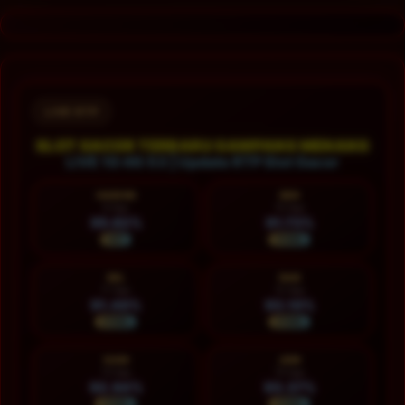
Layer Popup Close
LIVE RTP
SLOT GACOR TERBARU GAMPANG MENANG
LIVE 10:46:54 | Update RTP Slot Gacor
HARI INI
SEN
9 Agu
10 Agu
95.82%
91.73%
HOT
STABIL
SEL
RAB
11 Agu
12 Agu
91.46%
93.16%
STABIL
STABIL
KAM
JUM
13 Agu
14 Agu
92.94%
93.37%
STABIL
STABIL