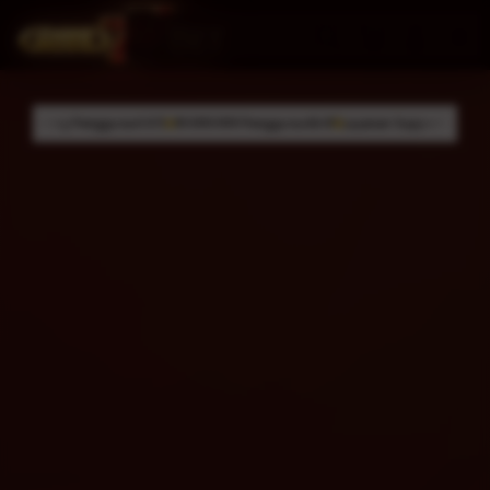
Skip
to
Cari
Troli
Login
Navigation
content
5
99.999.999 Pengguna Aktif
Layanan Support 24/7