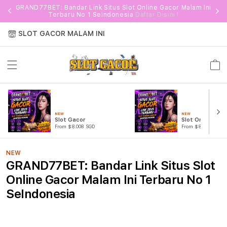
GRAND77BET: Bandar Link Situs Slot Online Gacor Malam Ini
Terbaru No 1 SeIndonesia
Daftar Disini !
SLOT GACOR MALAM INI
Cart
NEW
NEW
Slot Gacor
Slot Online GA
From $8.008 SGD
From $807.77 SGD
NEW
GRAND77BET: Bandar Link Situs Slot
Online Gacor Malam Ini Terbaru No 1
SeIndonesia