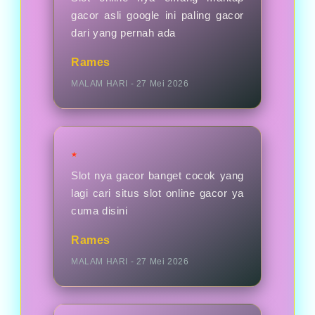
gacor asli google ini paling gacor
dari yang pernah ada
Rames
MALAM HARI - 27 Mei 2026
★
Slot nya gacor banget cocok yang
lagi cari situs slot online gacor ya
cuma disini
Rames
MALAM HARI - 27 Mei 2026