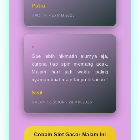
Putra
HARI INI - 25 Mei 2026
★
Gue lebih nikmatin alurnya aja,
karena tiap spin memang acak.
Malam hari jadi waktu paling
nyaman buat main tanpa tekanan.”
Sisil
MALAM SESSION - 24 Mei 2026
Cobain Slot Gacor Malam Ini