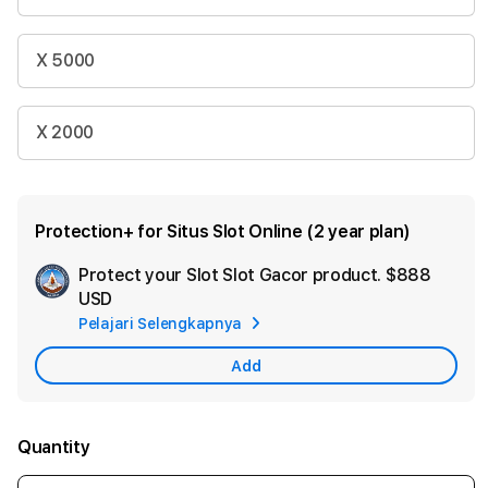
X 5000
X 2000
Protection+ for Situs Slot Online (2 year plan)
Protect your Slot Slot Gacor product.
$888
Ad
USD
App
Pelajari Selengkapnya
Car
Add
Quantity