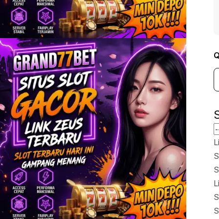
Open
media
Q
5
in
modal
L
S
S
L
S
S