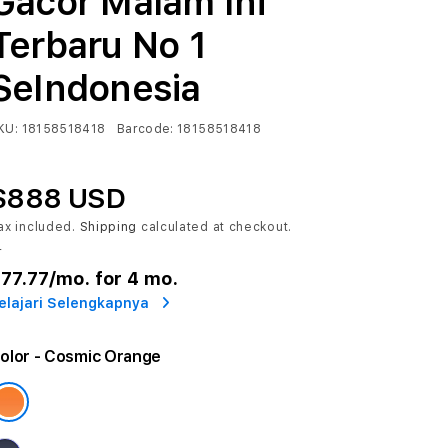
Gacor Malam Ini
Terbaru No 1
SeIndonesia
KU:
18158518418
Barcode:
18158518418
$888 USD
ax included.
Shipping
calculated at checkout.
r
77.77
/mo. for 4 mo.
elajari Selengkapnya
olor
- Cosmic Orange