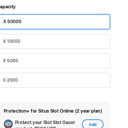
apacity
X 50000
X 10000
X 5000
X 2000
Protection+ for Situs Slot Online (2 year plan)
Protect your Slot Slot Gacor
Add
Add