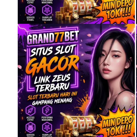
Open
media
4
in
modal