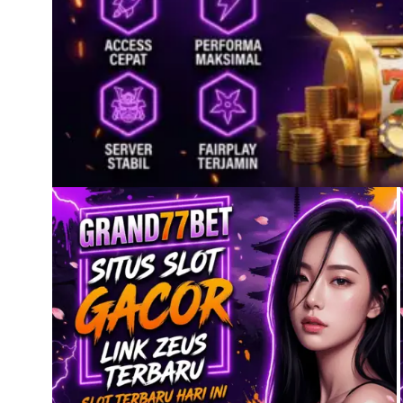
Open
media
1
in
modal