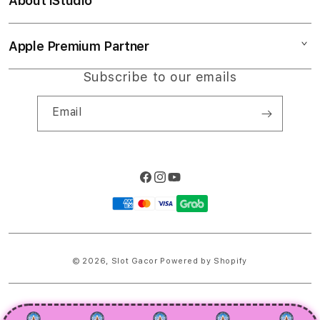
About iStudio
My Account
Slot Online Gacor
Situs Slot Online
Collection & Delivery
Elush Service Provider
Slot Gacor 2026
Apple Premium Partner
About Us
Returns & Exchanges
Financing Options
Slot Online Gacor
Find an iStudio near you
Subscribe to our emails
Contact Us
Trade-in
Slot Gacor Malam Ini Slot
Why Shop at iStudio
FAQ
Email
Travellers Reservation
Elush Corporate Website
Privacy Policy
Site Terms of Use
Facebook
Instagram
YouTube
Payment
methods
© 2026,
Slot Gacor
Powered by Shopify
PRICES INCLUDE 9% GST BUT EXCLUDE SHIPPING COSTS.