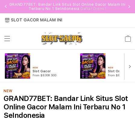
GRAND77BET: Bandar Link Situs Slot Online Gacor Malam Ini
Terbaru No 1 SeIndonesia
Daftar Disini !
SLOT GACOR MALAM INI
Cart
NEW
NEW
Slot Gacor
Slot Online GA
From $8.008 SGD
From $807.77 SGD
NEW
GRAND77BET: Bandar Link Situs Slot
Online Gacor Malam Ini Terbaru No 1
SeIndonesia