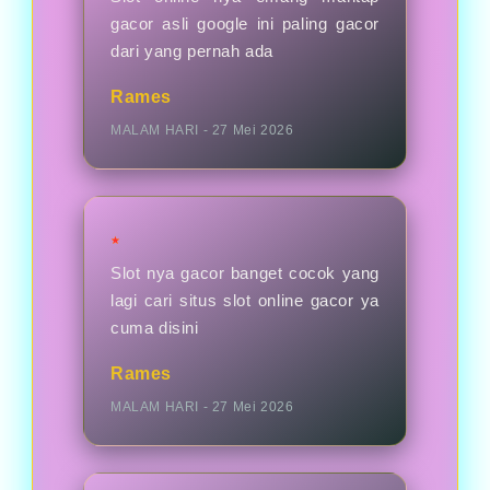
gacor asli google ini paling gacor
dari yang pernah ada
Rames
MALAM HARI - 27 Mei 2026
★
Slot nya gacor banget cocok yang
lagi cari situs slot online gacor ya
cuma disini
Rames
MALAM HARI - 27 Mei 2026