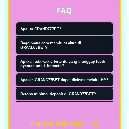
FAQ
Apa itu GRAND77BET?
GRAND77BET website resmi bandar
Bagaimana cara membuat akun di
slot online gacor malam hari ini
GRAND77BET?
terbaru nomor 1 seindonesia,
Pilih menu Daftar, isi data yang
Apakah ada waktu tertentu yang dianggap lebih
GRAND77BET menyediakan link resmi
diperlukan sesuai formulir, kemudian
nyaman untuk bermain?
menuju slot gacor 2026.
lakukan verifikasi apabila diminta.
Sebagian orang memilih malam hari
Apakah GRAND77BET dapat diakses melalui HP?
Setelah proses selesai, akun dapat
karena suasana lebih tenang dan
digunakan untuk masuk ke platform.
Ya. GRAND77BET dapat diakses
minim gangguan. Namun dari sisi
Berapa minimal deposit di GRAND77BET?
melalui smartphone Android, iPhone,
sistem permainan, tidak ada
Minimal deposit mengikuti ketentuan
tablet, maupun komputer tanpa
perbedaan khusus yang
yang berlaku pada platform.
perlu instalasi aplikasi tambahan.
memengaruhi hasil berdasarkan
Informasi terbaru dapat dilihat pada
Cerita Pemain Slot
waktu tertentu.