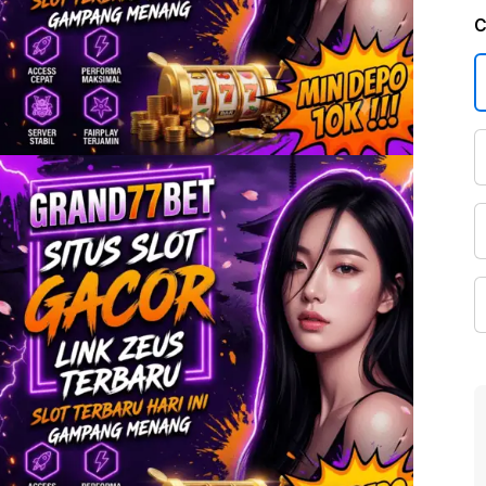
C
Open
media
3
in
modal