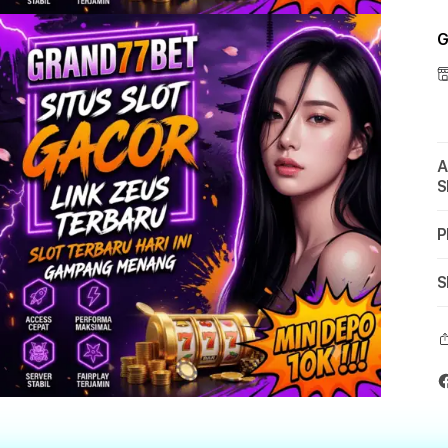
Open
media
G
7
in
modal
A
S
P
S
Open
media
9