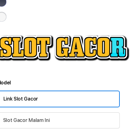
odel
Link Slot Gacor
Slot Gacor Malam Ini