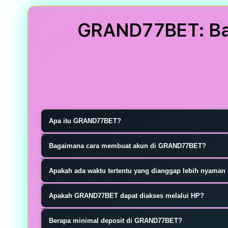
in
modal
GRAND77BET: Band
Apa itu GRAND77BET?
GRAND77BET website resmi bandar slot o
Bagaimana cara membuat akun di GRAND77BET?
menuju slot gacor 2026.
Pilih menu Daftar, isi data yang diperluka
Apakah ada waktu tertentu yang dianggap lebih nyaman
digunakan untuk masuk ke platform.
Sebagian orang memilih malam hari kare
Apakah GRAND77BET dapat diakses melalui HP?
perbedaan khusus yang memengaruhi hasil
Ya. GRAND77BET dapat diakses melalui smar
Berapa minimal deposit di GRAND77BET?