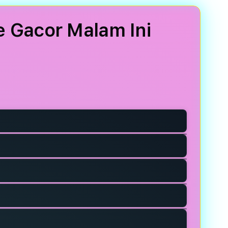
e Gacor Malam Ini
esia, GRAND77BET menyediakan link resmi
diminta. Setelah proses selesai, akun dapat
n dari sisi sistem permainan, tidak ada
a perlu instalasi aplikasi tambahan.