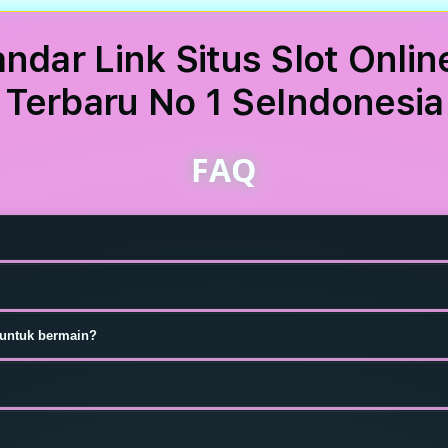
in
modal
ar Link Situs Slot Onlin
Terbaru No 1 SeIndonesia
FAQ
nline gacor malam hari ini terbaru nomor 1 seindon
n sesuai formulir, kemudian lakukan verifikasi apabila 
 untuk bermain?
na suasana lebih tenang dan minim gangguan. Namu
 berdasarkan waktu tertentu.
tphone Android, iPhone, tablet, maupun komputer tanp