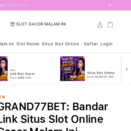
sia
Daftar Disini !
SLOT GACOR MALAM INI
Log in
Cart
lam Ini
Slot Resmi
Situs Slot Online
Daftar
Login
NEW
Situs Slot Online
Link Slot Gacor
From $1285.00 SGD
From $888 USD
EW
GRAND77BET: Bandar
Link Situs Slot Online