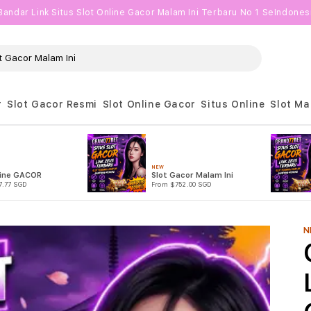
ndar Link Situs Slot Online Gacor Malam Ini Terbaru No 1 SeIndone
r
Slot Gacor Resmi
Slot Online Gacor
Situs Online
Slot Ma
NEW
line GACOR
Slot Gacor Malam Ini
7.77 SGD
From $752.00 SGD
N