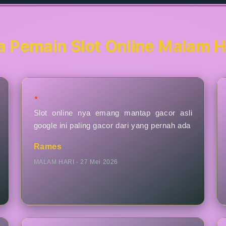
ng berlaku pada platform. Informasi terbaru dapat 
a Pemain Slot Online Malam Ha
★
Slot online nya emang mantap gacor asli
google ini paling gacor dari yang pernah ada
Rames
MALAM HARI - 27 Mei 2026