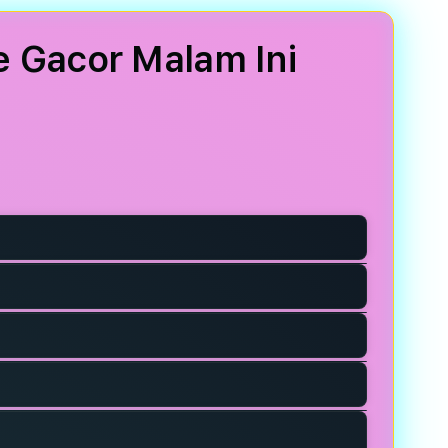
e Gacor Malam Ini
esia, GRAND77BET menyediakan link resmi
diminta. Setelah proses selesai, akun dapat
n dari sisi sistem permainan, tidak ada
a perlu instalasi aplikasi tambahan.