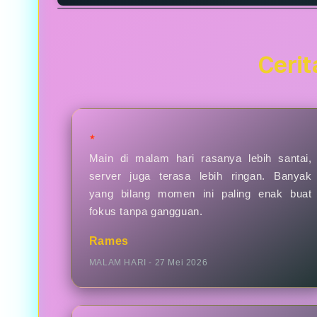
Minimal deposit mengikuti ketentuan ya
bantuan.
Cerit
★
Main di malam hari rasanya lebih santai,
server juga terasa lebih ringan. Banyak
yang bilang momen ini paling enak buat
fokus tanpa gangguan.
Rames
MALAM HARI - 27 Mei 2026