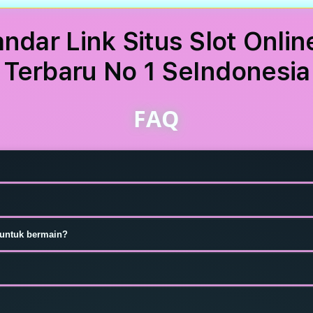
in
modal
ar Link Situs Slot Onlin
Terbaru No 1 SeIndonesia
FAQ
nline gacor malam hari ini terbaru nomor 1 seindon
n sesuai formulir, kemudian lakukan verifikasi apabila 
 untuk bermain?
na suasana lebih tenang dan minim gangguan. Namu
 berdasarkan waktu tertentu.
tphone Android, iPhone, tablet, maupun komputer tanp