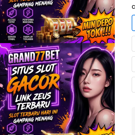
C
Open
media
3
in
modal