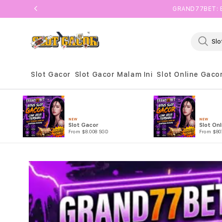
GRAND77BET: Ba
Slot Gacor
Slot Gacor Malam Ini
Slot Online Gaco
NEW
NEW
Slot Gacor
Slot On
From $8.008 SGD
From $80
Skip to
product
information