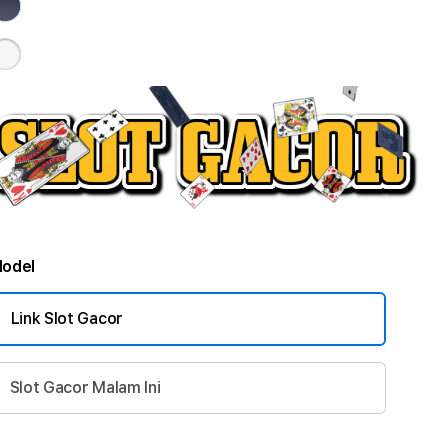
odel
Link Slot Gacor
Slot Gacor Malam Ini