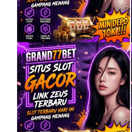
Open
media
2
in
modal