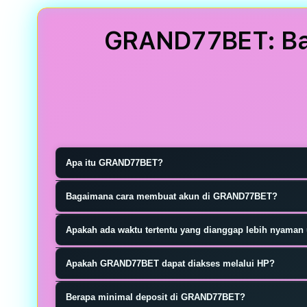
in
modal
GRAND77BET: Band
Apa itu GRAND77BET?
GRAND77BET website resmi bandar slot o
Bagaimana cara membuat akun di GRAND77BET?
menuju slot gacor 2026.
Pilih menu Daftar, isi data yang diperluka
Apakah ada waktu tertentu yang dianggap lebih nyaman
digunakan untuk masuk ke platform.
Sebagian orang memilih malam hari kare
Apakah GRAND77BET dapat diakses melalui HP?
perbedaan khusus yang memengaruhi hasil
Ya. GRAND77BET dapat diakses melalui smar
Berapa minimal deposit di GRAND77BET?