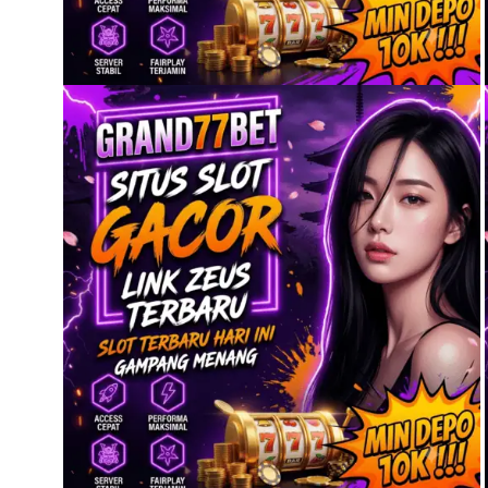
Open
media
4
in
modal