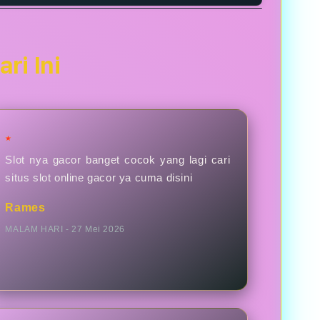
dilihat pada halaman deposit atau pusat
ri Ini
★
Slot nya gacor banget cocok yang lagi cari
situs slot online gacor ya cuma disini
Rames
MALAM HARI - 27 Mei 2026