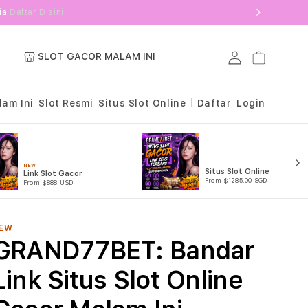
sia
Daftar Disini !
SLOT GACOR MALAM INI
Log in
Cart
lam Ini
Slot Resmi
Situs Slot Online
Daftar
Login
NEW
Situs Slot Online
Link Slot Gacor
From $1285.00 SGD
From $888 USD
EW
GRAND77BET: Bandar
Link Situs Slot Online