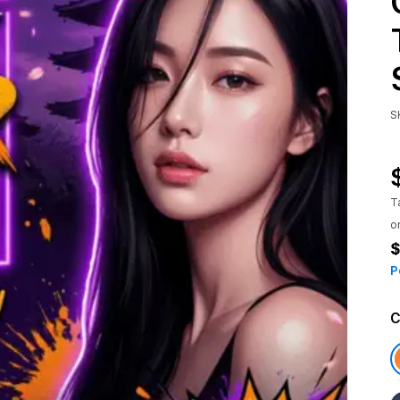
S
T
o
$
P
C