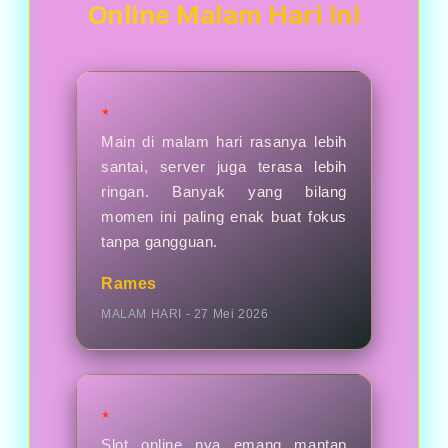
halaman deposit atau pusat bantuan.
Online Malam Hari Ini
★
Main di malam hari rasanya lebih
santai, server juga terasa lebih
ringan. Banyak yang bilang
momen ini paling enak buat fokus
tanpa gangguan.
Rames
MALAM HARI - 27 Mei 2026
★
Slot online nya emang mantap