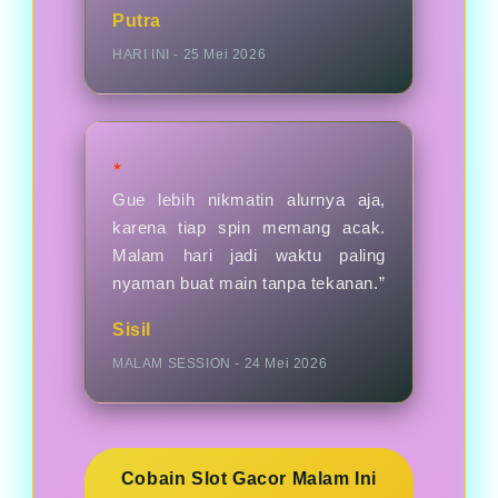
Putra
HARI INI - 25 Mei 2026
★
Gue lebih nikmatin alurnya aja,
karena tiap spin memang acak.
Malam hari jadi waktu paling
nyaman buat main tanpa tekanan.”
Sisil
MALAM SESSION - 24 Mei 2026
Cobain Slot Gacor Malam Ini