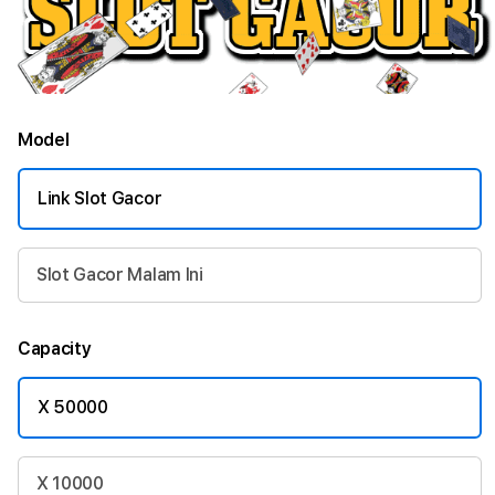
Model
Link Slot Gacor
Slot Gacor Malam Ini
Capacity
X 50000
X 10000