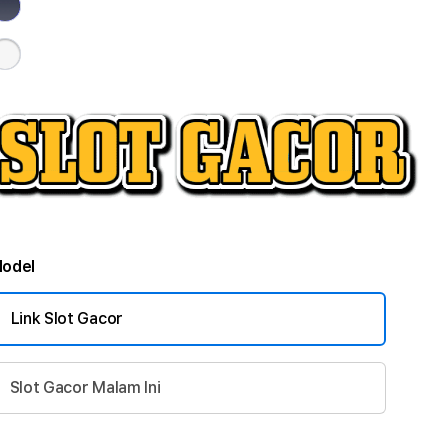
odel
Link Slot Gacor
Slot Gacor Malam Ini