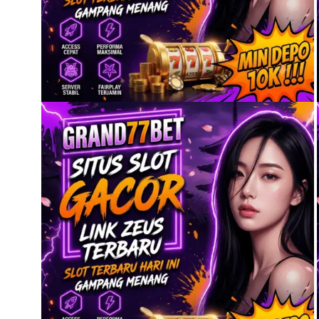
Open
media
2
in
modal