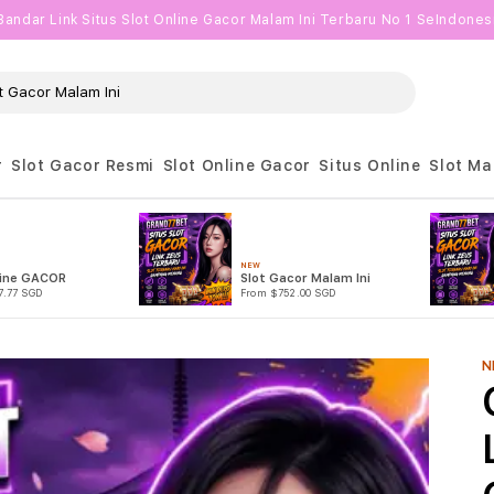
ndar Link Situs Slot Online Gacor Malam Ini Terbaru No 1 SeIndone
r
Slot Gacor Resmi
Slot Online Gacor
Situs Online
Slot Ma
NEW
line GACOR
Slot Gacor Malam Ini
7.77 SGD
From $752.00 SGD
N