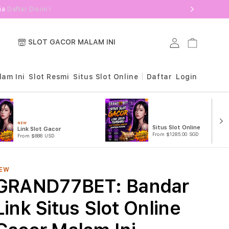
sia
Daftar Disini !
SLOT GACOR MALAM INI
Log in
Cart
lam Ini
Slot Resmi
Situs Slot Online
Daftar
Login
NEW
Situs Slot Online
Link Slot Gacor
From $1285.00 SGD
From $888 USD
EW
GRAND77BET: Bandar
Link Situs Slot Online