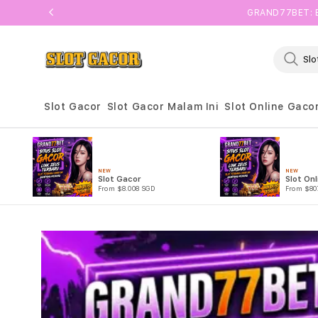
GRAND77BET: Ba
Slot Gacor
Slot Gacor Malam Ini
Slot Online Gaco
NEW
NEW
Slot Gacor
Slot On
From $8.008 SGD
From $80
Skip to
product
information