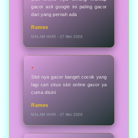
gacor asli google ini paling gacor
dari yang pernah ada
Rames
MALAM HARI - 27 Mei 2026
★
Slot nya gacor banget cocok yang
lagi cari situs slot online gacor ya
cuma disini
Rames
MALAM HARI - 27 Mei 2026