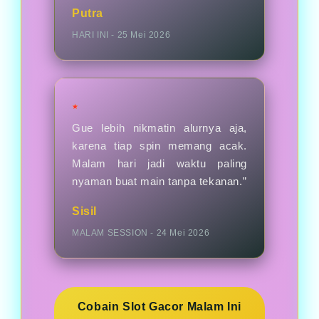
Putra
HARI INI - 25 Mei 2026
★
Gue lebih nikmatin alurnya aja,
karena tiap spin memang acak.
Malam hari jadi waktu paling
nyaman buat main tanpa tekanan.”
Sisil
MALAM SESSION - 24 Mei 2026
Cobain Slot Gacor Malam Ini