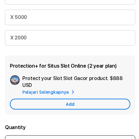
X 5000
X 2000
Protection+ for Situs Slot Online (2 year plan)
Protect your Slot Slot Gacor product.
$888
Ad
USD
App
Pelajari Selengkapnya
Car
Add
Quantity