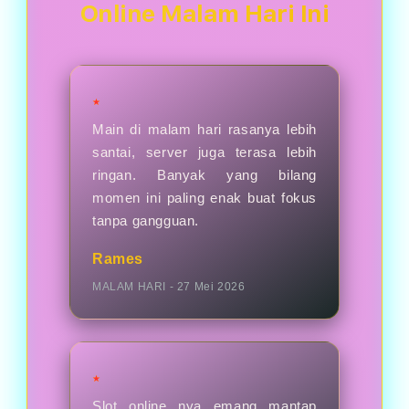
halaman deposit atau pusat bantuan.
Online Malam Hari Ini
★
Main di malam hari rasanya lebih
santai, server juga terasa lebih
ringan. Banyak yang bilang
momen ini paling enak buat fokus
tanpa gangguan.
Rames
MALAM HARI - 27 Mei 2026
★
Slot online nya emang mantap