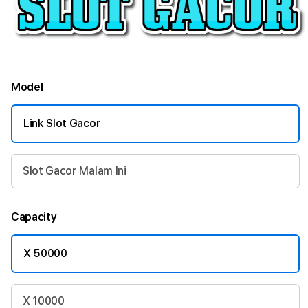
Model
Link Slot Gacor
Slot Gacor Malam Ini
Capacity
X 50000
X 10000