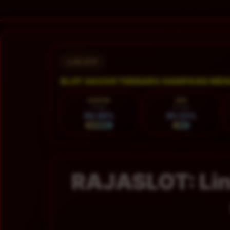
Layer Popup Close
LIVE RTP
SLOT GACOR TERBARU GAMPANG ME
HARI INI
SEN
9 Agu
10 Agu
86.99%
95.53%
NORMAL
HOT
RAJASLOT: Link