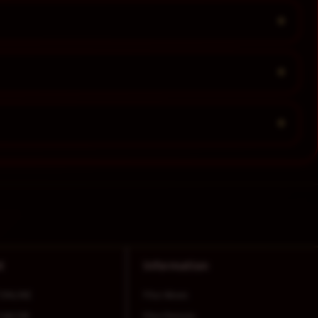
+
+
+
t
Information
 ONLINE
Fitur Akses
T GACOR
Fitur Pemula