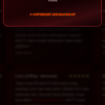
Terbaru
★
★★★★★
Chow Sing Sing - Surabaya
N
© COPYRIGHT 2026 RAJASLOT
“Menurut saya, RAJASLOT cocok untuk pemain
“
yang mencari situs
slot gacor malam ini
dengan
k
akses praktis. Pilihan slot maxwin tersedia
s
a
banyak serta link slot online gacor maupun
g
slot777 resmi mudah ditemukan dalam satu
s
platform.”
b
2026-06-03
2
★
★★★★★
Leon Lai Ming - Semarang
W
“Saya kenal RAJASLOT dari teman yang
“
memang hobi main slot online. Setelah ikut coba
R
k
beberapa hari, ternyata isinya lengkap, mulai
l
dari pilihan
slot gacor malam ini
, slot777 resmi
m