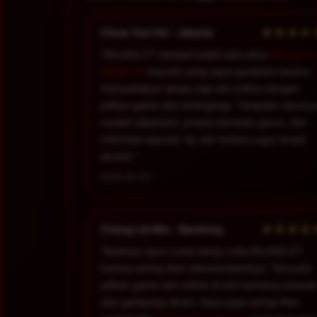
★★★★
Chow Yun Fat - Jakarta
“RAJASLOT menjadi salah satu situs
slot gacor
malam ini
maxwin yang saya gunakan karena
menyediakan akses raja slot online dengan
pilihan game slot terlengkap. Tampilan situsny
mudah dipahami, proses bermain gacor, dan
informasi seputar rtp slot terbaru juga tersaji
akurat.”
2026-06-02
★★★★
Cheng Lik Min - Bandung
“Awalnya saya cuma iseng coba RAJASLOT
karena sering lihat rekomendasinya. Ternyata
pilihan game slot online di sini memang banya
dan gampang dicari. Saya juga sering lihat