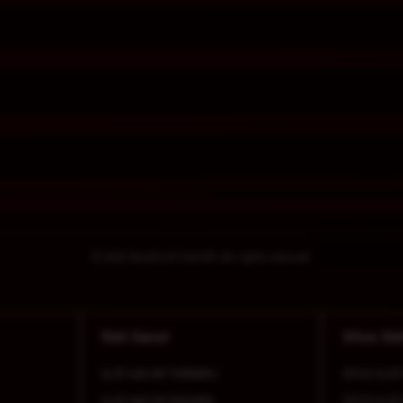
© 2026 RAJASLOT GACOR. All rights reserved.
Slot Gacor
Situs Slo
SLOT GACOR TERBARU
SITUS SLOT
SLOT GACOR MAXWIN
SITUS SLO