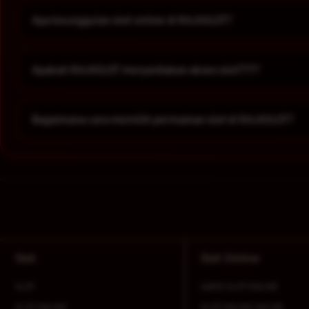
Apa keunggulan slot online di RAJASLOT?
Apakah RAJASLOT menyediakan akses slot777?
Bagaimana cara memilih permainan slot di RAJASLOT?
RAJASLOT
>
SLOT
>
SLOT GACOR
Footer Navigation
Slot
Slot Online
SLOT
GAME SLOT ONLINE
SLOT ONLINE
SLOT ONLINE GACOR