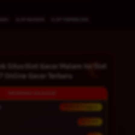
BARU
SLOT MAXWIN
SLOT TERPERCAYA
nk Situs Slot Gacor Malam Ini Slot
7 Online Gacor Terbaru
INFORMASI RAJASLOT
a
99.999.999 Pengguna
Rp 10.000