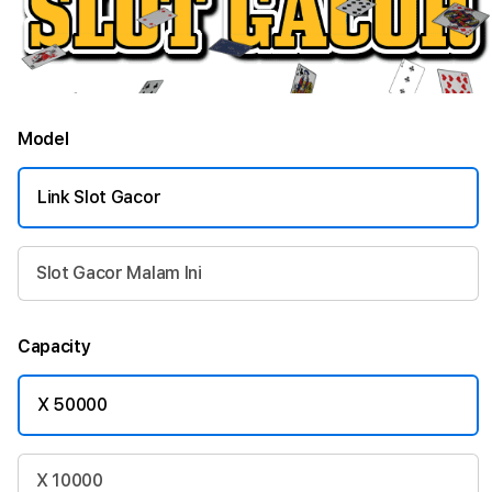
Model
Link Slot Gacor
Slot Gacor Malam Ini
Capacity
X 50000
X 10000