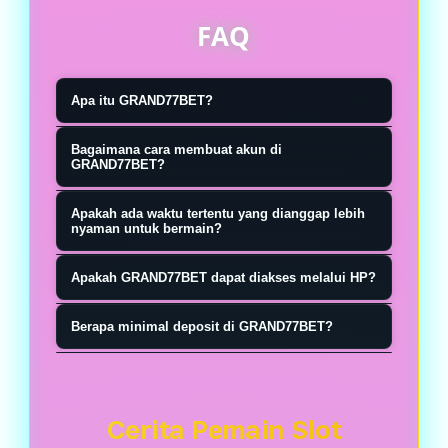
FAQ
Apa itu GRAND77BET?
GRAND77BET website resmi bandar
Bagaimana cara membuat akun di
slot online gacor malam hari ini
GRAND77BET?
terbaru nomor 1 seindonesia,
Pilih menu Daftar, isi data yang
Apakah ada waktu tertentu yang dianggap lebih
GRAND77BET menyediakan link resmi
diperlukan sesuai formulir, kemudian
nyaman untuk bermain?
menuju slot gacor 2026.
lakukan verifikasi apabila diminta.
Sebagian orang memilih malam hari
Apakah GRAND77BET dapat diakses melalui HP?
Setelah proses selesai, akun dapat
karena suasana lebih tenang dan
digunakan untuk masuk ke platform.
Ya. GRAND77BET dapat diakses
minim gangguan. Namun dari sisi
Berapa minimal deposit di GRAND77BET?
melalui smartphone Android, iPhone,
sistem permainan, tidak ada
Minimal deposit mengikuti ketentuan
tablet, maupun komputer tanpa
perbedaan khusus yang
yang berlaku pada platform.
perlu instalasi aplikasi tambahan.
memengaruhi hasil berdasarkan
Informasi terbaru dapat dilihat pada
Cerita Pemain Slot
waktu tertentu.