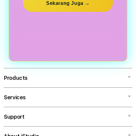
Sekarang Juga →
Products
Services
Slot Online
Slot Online Online
Support
AppleCare+
Slot Gacor
Corporate
Slot Gacor Malam Ini Slot