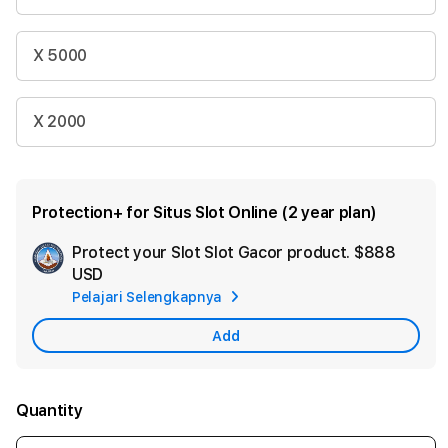
X 5000
X 2000
Protection+ for Situs Slot Online (2 year plan)
Protect your Slot Slot Gacor product.
$888
Ad
USD
App
Pelajari Selengkapnya
Car
Add
Quantity