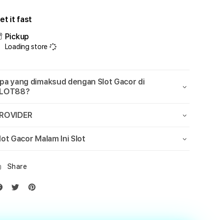
1
1
SeIndonesia
SeIndonesia
et it fast
Pickup
Loading store
pa yang dimaksud dengan Slot Gacor di
LOT88?
ROVIDER
lot Gacor Malam Ini Slot
Share