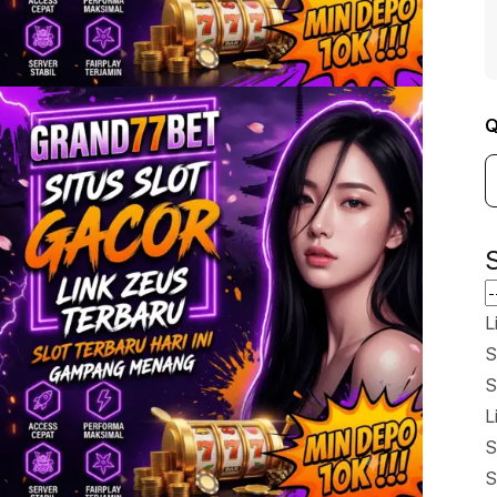
Open
media
Q
5
in
modal
L
S
S
L
S
S