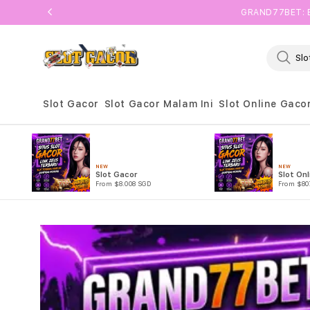
GRAND77BET: Ba
Slot Gacor
Slot Gacor Malam Ini
Slot Online Gaco
NEW
NEW
Slot Gacor
Slot On
From $8.008 SGD
From $80
Skip to
product
information