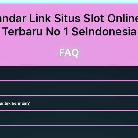
in
modal
ar Link Situs Slot Onlin
Terbaru No 1 SeIndonesia
FAQ
nline gacor malam hari ini terbaru nomor 1 seindon
n sesuai formulir, kemudian lakukan verifikasi apabila 
 untuk bermain?
na suasana lebih tenang dan minim gangguan. Namu
 berdasarkan waktu tertentu.
tphone Android, iPhone, tablet, maupun komputer tanp