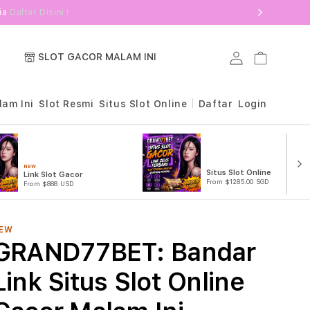
sia
Daftar Disini !
SLOT GACOR MALAM INI
Log in
Cart
lam Ini
Slot Resmi
Situs Slot Online
Daftar
Login
NEW
Situs Slot Online
Link Slot Gacor
From $1285.00 SGD
From $888 USD
EW
GRAND77BET: Bandar
Link Situs Slot Online