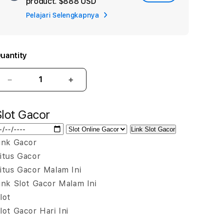
product.
$888 USD
Apple
Pelajari Selengkapnya
Care
uantity
Decrease
Increase
quantity
quantity
for
for
Slot Gacor
GRAND77BET:
GRAND77BET:
Bandar
Bandar
Link Slot Gacor
Link
Link
ink Gacor
Situs
Situs
Slot
Slot
itus Gacor
Online
Online
itus Gacor Malam Ini
Gacor
Gacor
ink Slot Gacor Malam Ini
Malam
Malam
Ini
Ini
lot
Terbaru
Terbaru
lot Gacor Hari Ini
No
No