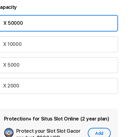
apacity
X 50000
X 10000
X 5000
X 2000
Protection+ for Situs Slot Online (2 year plan)
Protect your Slot Slot Gacor
Add
Add