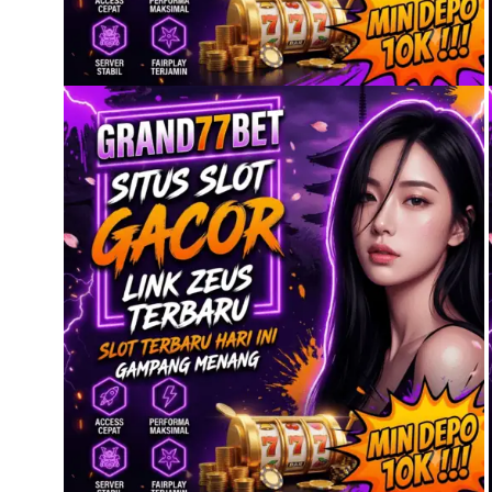
Open
media
4
in
modal