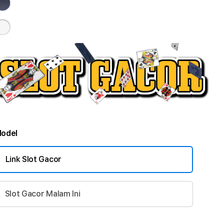
odel
Link Slot Gacor
Slot Gacor Malam Ini