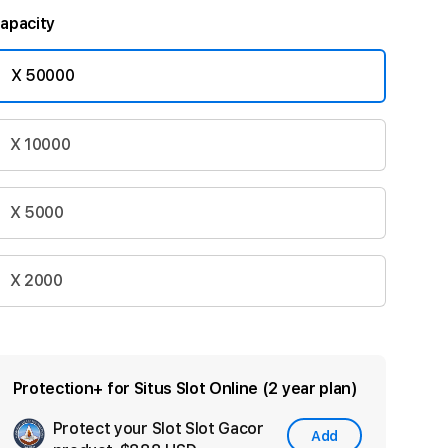
apacity
X 50000
X 10000
X 5000
X 2000
Protection+ for Situs Slot Online (2 year plan)
Protect your Slot Slot Gacor
Add
Add