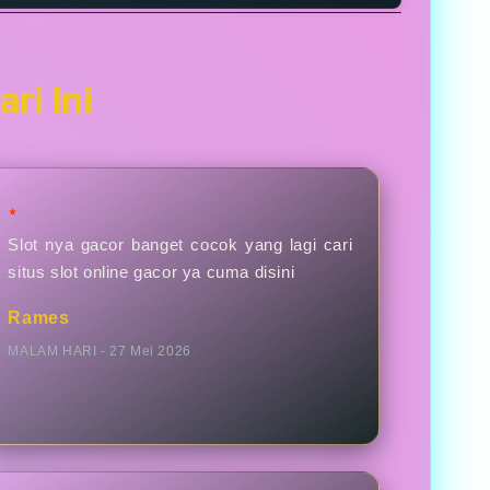
dilihat pada halaman deposit atau pusat
ri Ini
★
Slot nya gacor banget cocok yang lagi cari
situs slot online gacor ya cuma disini
Rames
MALAM HARI - 27 Mei 2026