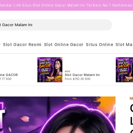
ndar Link Situs Slot Online Gacor Malam Ini Terbaru No 1 SeIndone
r
Slot Gacor Resmi
Slot Online Gacor
Situs Online
Slot Ma
NEW
line GACOR
Slot Gacor Malam Ini
7.77 SGD
From $752.00 SGD
N