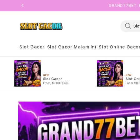
GRAND77BET: Ba
Slot Gacor
Slot Gacor Malam Ini
Slot Online Gaco
NEW
NEW
Slot Gacor
Slot On
From $8.008 SGD
From $80
Skip to
product
information