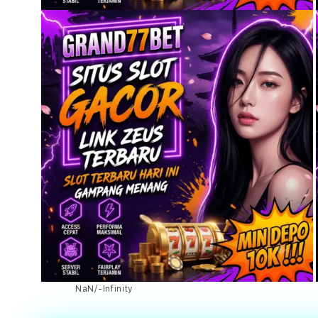
Open
media
6
in
modal
Open
of
NaN
/
-Infinity
media
8