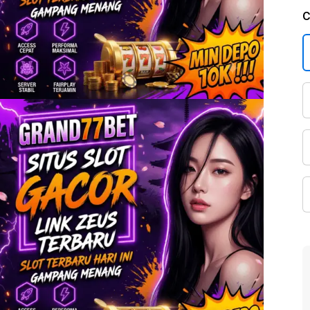
C
Open
media
3
in
modal