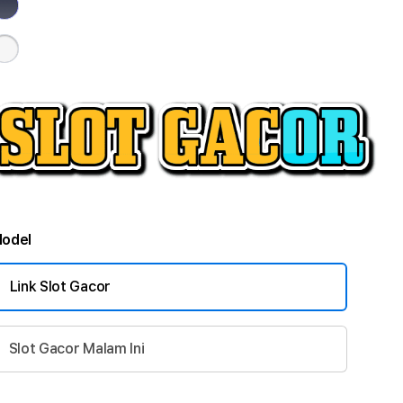
odel
Link Slot Gacor
Slot Gacor Malam Ini