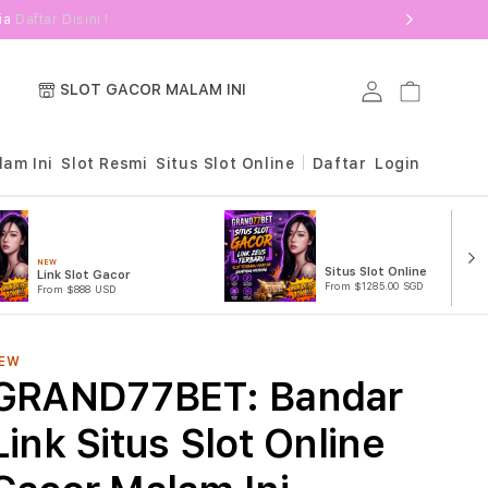
sia
Daftar Disini !
SLOT GACOR MALAM INI
Log in
Cart
lam Ini
Slot Resmi
Situs Slot Online
Daftar
Login
NEW
Situs Slot Online
Link Slot Gacor
From $1285.00 SGD
From $888 USD
EW
GRAND77BET: Bandar
Link Situs Slot Online