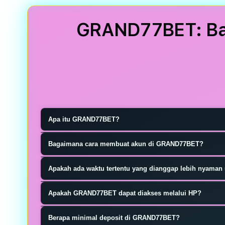
in
modal
GRAND77BET: Band
Apa itu GRAND77BET?
GRAND77BET website resmi bandar slot o
Bagaimana cara membuat akun di GRAND77BET?
menuju slot gacor 2026.
Pilih menu Daftar, isi data yang diperluka
Apakah ada waktu tertentu yang dianggap lebih nyaman
digunakan untuk masuk ke platform.
Sebagian orang memilih malam hari kare
Apakah GRAND77BET dapat diakses melalui HP?
perbedaan khusus yang memengaruhi hasil
Ya. GRAND77BET dapat diakses melalui smar
Berapa minimal deposit di GRAND77BET?