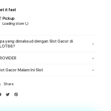
1
1
SeIndonesia
SeIndonesia
et it fast
Pickup
Loading store
pa yang dimaksud dengan Slot Gacor di
LOT88?
ROVIDER
lot Gacor Malam Ini Slot
Share