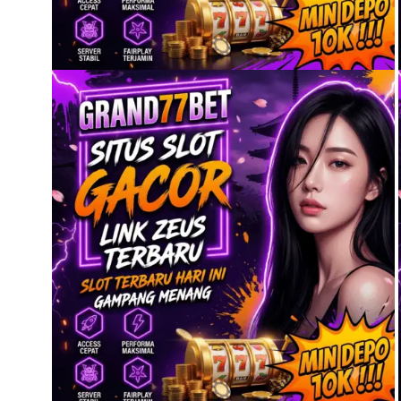
Open
media
4
in
modal