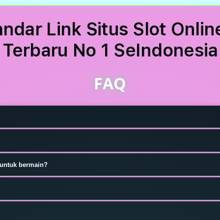
in
modal
ar Link Situs Slot Onlin
Terbaru No 1 SeIndonesia
FAQ
nline gacor malam hari ini terbaru nomor 1 seindon
n sesuai formulir, kemudian lakukan verifikasi apabila 
 untuk bermain?
na suasana lebih tenang dan minim gangguan. Namu
 berdasarkan waktu tertentu.
tphone Android, iPhone, tablet, maupun komputer tanp