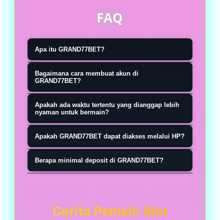
FAQ
Apa itu GRAND77BET?
GRAND77BET website resmi bandar
Bagaimana cara membuat akun di
slot online gacor malam hari ini
GRAND77BET?
terbaru nomor 1 seindonesia,
Pilih menu Daftar, isi data yang
Apakah ada waktu tertentu yang dianggap lebih
GRAND77BET menyediakan link resmi
diperlukan sesuai formulir, kemudian
nyaman untuk bermain?
menuju slot gacor 2026.
lakukan verifikasi apabila diminta.
Sebagian orang memilih malam hari
Apakah GRAND77BET dapat diakses melalui HP?
Setelah proses selesai, akun dapat
karena suasana lebih tenang dan
digunakan untuk masuk ke platform.
Ya. GRAND77BET dapat diakses
minim gangguan. Namun dari sisi
Berapa minimal deposit di GRAND77BET?
melalui smartphone Android, iPhone,
sistem permainan, tidak ada
Minimal deposit mengikuti ketentuan
tablet, maupun komputer tanpa
perbedaan khusus yang
yang berlaku pada platform.
perlu instalasi aplikasi tambahan.
memengaruhi hasil berdasarkan
Informasi terbaru dapat dilihat pada
Cerita Pemain Slot
waktu tertentu.