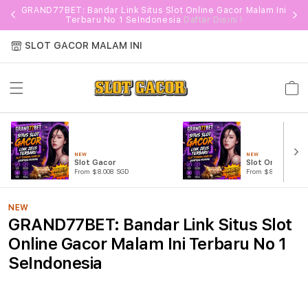
GRAND77BET: Bandar Link Situs Slot Online Gacor Malam Ini
Terbaru No 1 SeIndonesia
Daftar Disini !
SLOT GACOR MALAM INI
Cart
NEW
NEW
Slot Gacor
Slot Online GA
From $8.008 SGD
From $807.77 SGD
NEW
GRAND77BET: Bandar Link Situs Slot
Online Gacor Malam Ini Terbaru No 1
SeIndonesia