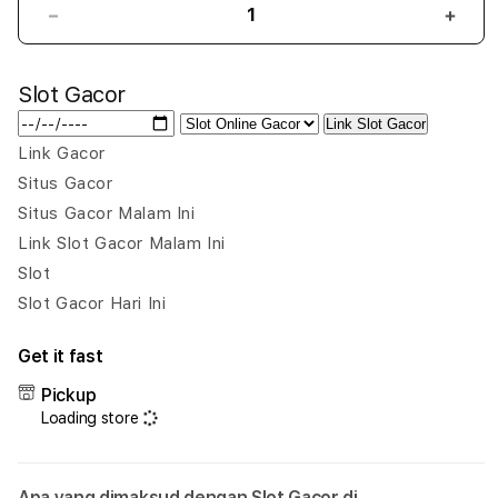
Decrease
Incr
quantity
quant
for
for
Slot Gacor
GRAND77BET:
GRA
Bandar
Band
Link Slot Gacor
Link
Link
Link Gacor
Situs
Situs
Situs Gacor
Slot
Slot
Online
Onlin
Situs Gacor Malam Ini
Gacor
Gaco
Link Slot Gacor Malam Ini
Malam
Mala
Slot
Ini
Ini
Slot Gacor Hari Ini
Terbaru
Terb
No
No
1
1
Get it fast
SeIndonesia
SeIn
Pickup
Loading store
Apa yang dimaksud dengan Slot Gacor di