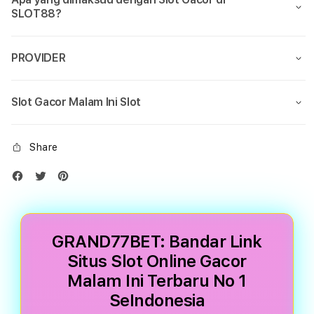
SLOT88?
PROVIDER
Slot Gacor Malam Ini Slot
Share
GRAND77BET: Bandar Link
Situs Slot Online Gacor
Malam Ini Terbaru No 1
SeIndonesia