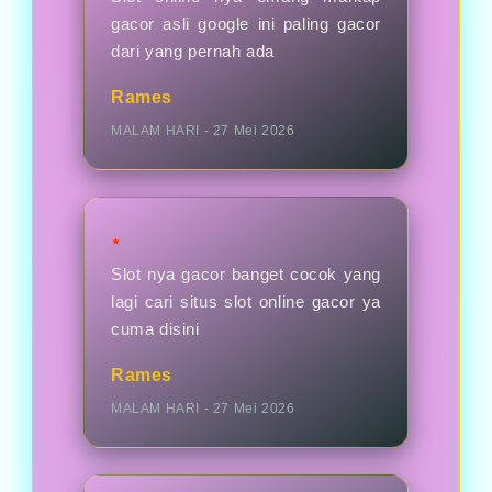
gacor asli google ini paling gacor
dari yang pernah ada
Rames
MALAM HARI - 27 Mei 2026
★
Slot nya gacor banget cocok yang
lagi cari situs slot online gacor ya
cuma disini
Rames
MALAM HARI - 27 Mei 2026