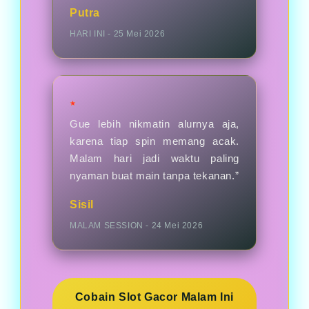
Putra
HARI INI - 25 Mei 2026
★
Gue lebih nikmatin alurnya aja,
karena tiap spin memang acak.
Malam hari jadi waktu paling
nyaman buat main tanpa tekanan.”
Sisil
MALAM SESSION - 24 Mei 2026
Cobain Slot Gacor Malam Ini