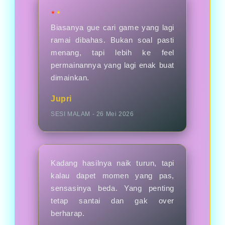
★★
Biasanya gue cari game yang lagi
ramai dibahas. Bukan soal pasti
menang, tapi lebih ke feel
permainannya yang lagi enak buat
dimainkan.
Jupri
SESI MALAM - 26 Mei 2026
Kadang hasilnya naik turun, tapi
kalau dapet momen yang pas,
sensasinya beda. Yang penting
tetap santai dan gak over
berharap.