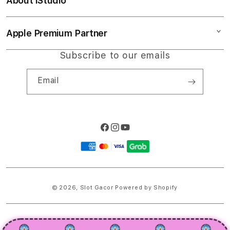
About iStudio
My Account
Slot Online Gacor
Situs Slot Online
Collection & Delivery
Elush Service Provider
Slot Gacor 2026
Apple Premium Partner
About Us
Returns & Exchanges
Financing Options
Slot Online Gacor
Find an iStudio near you
Subscribe to our emails
Contact Us
Trade-in
Slot Gacor Malam Ini Slot
Why Shop at iStudio
FAQ
Email
Travellers Reservation
Elush Corporate Website
Privacy Policy
Site Terms of Use
Facebook
Instagram
YouTube
Payment
methods
© 2026,
Slot Gacor
Powered by Shopify
PRICES INCLUDE 9% GST BUT EXCLUDE SHIPPING COSTS.