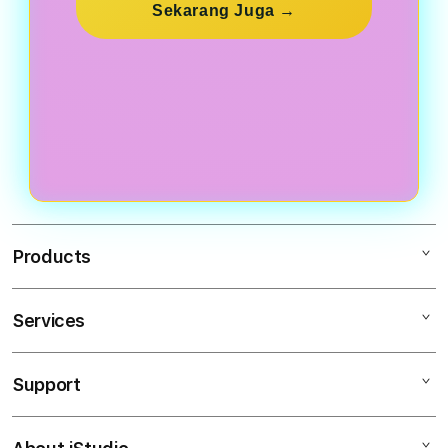
Sekarang Juga →
Products
Services
Slot Online
Slot Online Online
Support
AppleCare+
Slot Gacor
Corporate
Slot Gacor Malam Ini Slot