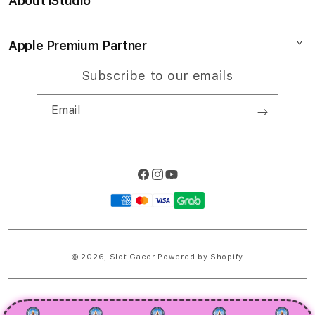
About iStudio
My Account
Slot Online Gacor
Situs Slot Online
Collection & Delivery
Elush Service Provider
Slot Gacor 2026
Apple Premium Partner
About Us
Returns & Exchanges
Financing Options
Slot Online Gacor
Find an iStudio near you
Subscribe to our emails
Contact Us
Trade-in
Slot Gacor Malam Ini Slot
Why Shop at iStudio
FAQ
Email
Travellers Reservation
Elush Corporate Website
Privacy Policy
Site Terms of Use
Facebook
Instagram
YouTube
Payment
methods
© 2026,
Slot Gacor
Powered by Shopify
PRICES INCLUDE 9% GST BUT EXCLUDE SHIPPING COSTS.