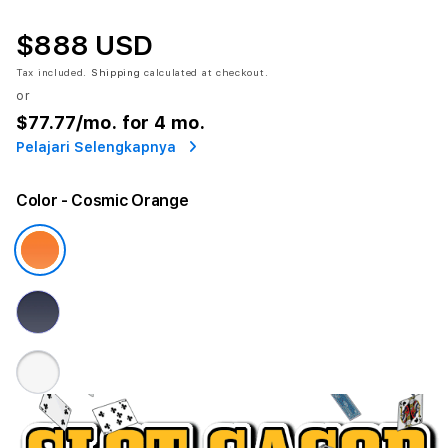
$888 USD
Tax included.
Shipping
calculated at checkout.
or
$77.77
/mo. for 4 mo.
Pelajari Selengkapnya
Color
- Cosmic Orange