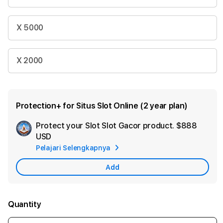
X 5000
X 2000
Protection+ for Situs Slot Online (2 year plan)
Protect your Slot Slot Gacor product.
$888
Ad
USD
App
Pelajari Selengkapnya
Car
Add
Quantity