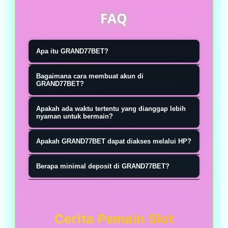
FAQ
Apa itu GRAND77BET?
GRAND77BET website resmi bandar
Bagaimana cara membuat akun di
slot online gacor malam hari ini
GRAND77BET?
terbaru nomor 1 seindonesia,
Pilih menu Daftar, isi data yang
Apakah ada waktu tertentu yang dianggap lebih
GRAND77BET menyediakan link resmi
diperlukan sesuai formulir, kemudian
nyaman untuk bermain?
menuju slot gacor 2026.
lakukan verifikasi apabila diminta.
Sebagian orang memilih malam hari
Apakah GRAND77BET dapat diakses melalui HP?
Setelah proses selesai, akun dapat
karena suasana lebih tenang dan
digunakan untuk masuk ke platform.
Ya. GRAND77BET dapat diakses
minim gangguan. Namun dari sisi
Berapa minimal deposit di GRAND77BET?
melalui smartphone Android, iPhone,
sistem permainan, tidak ada
Minimal deposit mengikuti ketentuan
tablet, maupun komputer tanpa
perbedaan khusus yang
yang berlaku pada platform.
perlu instalasi aplikasi tambahan.
memengaruhi hasil berdasarkan
Informasi terbaru dapat dilihat pada
Cerita Pemain Slot
waktu tertentu.