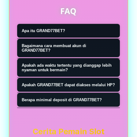
FAQ
Apa itu GRAND77BET?
GRAND77BET website resmi bandar
Bagaimana cara membuat akun di
slot online gacor malam hari ini
GRAND77BET?
terbaru nomor 1 seindonesia,
Pilih menu Daftar, isi data yang
Apakah ada waktu tertentu yang dianggap lebih
GRAND77BET menyediakan link resmi
diperlukan sesuai formulir, kemudian
nyaman untuk bermain?
menuju slot gacor 2026.
lakukan verifikasi apabila diminta.
Sebagian orang memilih malam hari
Apakah GRAND77BET dapat diakses melalui HP?
Setelah proses selesai, akun dapat
karena suasana lebih tenang dan
digunakan untuk masuk ke platform.
Ya. GRAND77BET dapat diakses
minim gangguan. Namun dari sisi
Berapa minimal deposit di GRAND77BET?
melalui smartphone Android, iPhone,
sistem permainan, tidak ada
Minimal deposit mengikuti ketentuan
tablet, maupun komputer tanpa
perbedaan khusus yang
yang berlaku pada platform.
perlu instalasi aplikasi tambahan.
memengaruhi hasil berdasarkan
Informasi terbaru dapat dilihat pada
Cerita Pemain Slot
waktu tertentu.