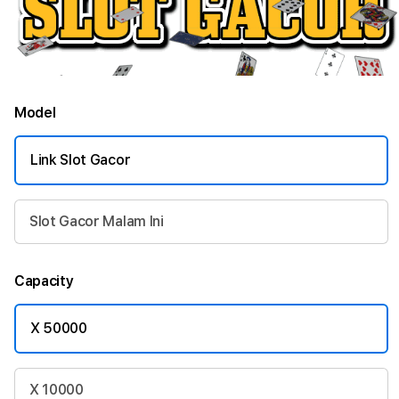
Model
Link Slot Gacor
Slot Gacor Malam Ini
Capacity
X 50000
X 10000