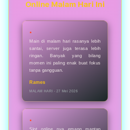
halaman deposit atau pusat bantuan.
Online Malam Hari Ini
★
Main di malam hari rasanya lebih
santai, server juga terasa lebih
ringan. Banyak yang bilang
momen ini paling enak buat fokus
tanpa gangguan.
Rames
MALAM HARI - 27 Mei 2026
★
Slot online nya emang mantap