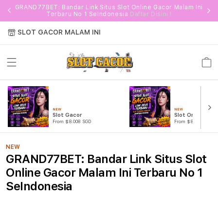
GRAND77BET: Bandar Link Situs Slot Online Gacor Malam Ini
Terbaru No 1 SeIndonesia
Daftar Disini !
SLOT GACOR MALAM INI
Cart
NEW
NEW
Slot Gacor
Slot Online GA
From $8.008 SGD
From $807.77 SGD
NEW
GRAND77BET: Bandar Link Situs Slot
Online Gacor Malam Ini Terbaru No 1
SeIndonesia