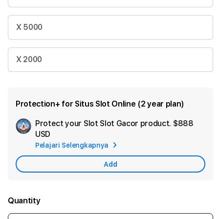
X 5000
X 2000
Protection+ for Situs Slot Online (2 year plan)
Protect your Slot Slot Gacor product.
$888
Ad
USD
App
Pelajari Selengkapnya
Car
Add
Quantity