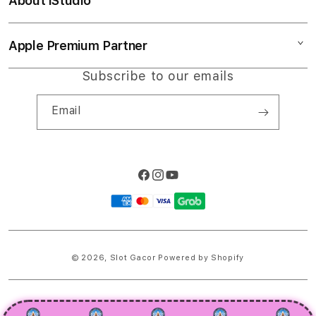
About iStudio
My Account
Slot Online Gacor
Situs Slot Online
Collection & Delivery
Elush Service Provider
Slot Gacor 2026
Apple Premium Partner
About Us
Returns & Exchanges
Financing Options
Slot Online Gacor
Find an iStudio near you
Subscribe to our emails
Contact Us
Trade-in
Slot Gacor Malam Ini Slot
Why Shop at iStudio
FAQ
Email
Travellers Reservation
Elush Corporate Website
Privacy Policy
Site Terms of Use
Facebook
Instagram
YouTube
Payment
methods
© 2026,
Slot Gacor
Powered by Shopify
PRICES INCLUDE 9% GST BUT EXCLUDE SHIPPING COSTS.