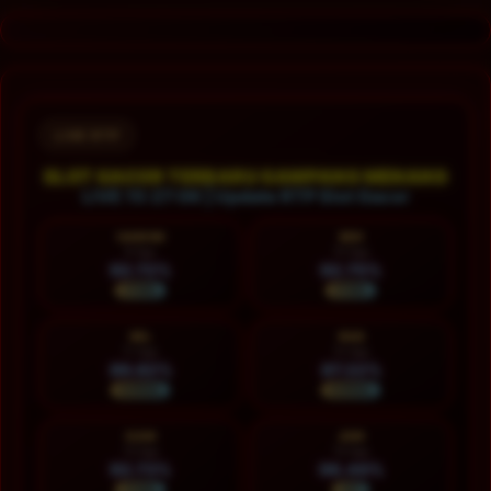
Layer Popup Close
LIVE RTP
SLOT GACOR TERBARU GAMPANG MENANG
LIVE 15:27:08 | Update RTP Slot Gacor
HARI INI
SEN
9 Agu
10 Agu
92.72%
92.75%
STABIL
STABIL
SEL
RAB
11 Agu
12 Agu
86.82%
87.22%
NORMAL
NORMAL
KAM
JUM
13 Agu
14 Agu
92.73%
96.46%
STABIL
HOT