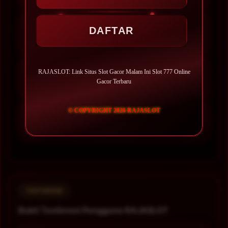
MINIMAL DEPOSIT
DAFTAR
10.000 Ribu
MINIMAL WITHDRAW
RAJASLOT: Link Situs Slot Gacor Malam Ini Slot 777 Online
25.000 Ribu
Gacor Terbaru
© COPYRIGHT 2026 RAJASLOT
LAYANAN SUPPORT
24/7
TESTIMONI
Bukti Testimoni Pengguna RAJASLOT