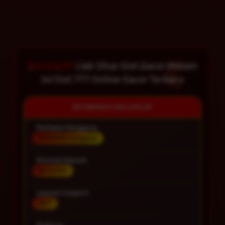
RAJASLOT
Link Situs Slot Gacor Malam
Ini Slot 777 Online Gacor Terbaru
INFORMASI RAJASLOT
Penilaian Pengguna
99.999.999 Pengguna
Minimal Deposit
Rp 10.000
Layanan Support
24/7