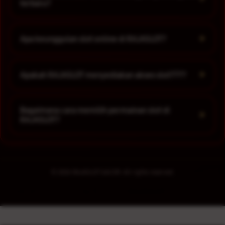
terbaru?
+
Apa keunggulan slot online di RAJASLOT?
+
Apakah RAJASLOT menyediakan akses slot777?
Bagaimana cara memilih permainan slot di
+
RAJASLOT?
© 2026 RAJASLOT GACOR. All rights reserved.
RAJASLOT
>
SLOT
>
RAJASLOT