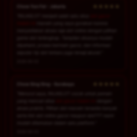
★★★★★
Chow Yun Fat - Jakarta
“RAJASLOT menjadi salah satu situs
slot gacor
malam ini
maxwin yang saya gunakan karena
menyediakan akses raja slot online dengan pilihan
game slot terlengkap. Tampilan situsnya mudah
dipahami, proses bermain gacor, dan informasi
seputar rtp slot terbaru juga tersaji akurat.”
2026-06-02
★★★★★
Chow Sing Sing - Surabaya
“Menurut saya, RAJASLOT cocok untuk pemain
yang mencari situs
slot gacor malam ini
dengan
akses praktis. Pilihan slot maxwin tersedia banyak
serta link slot online gacor maupun slot777 resmi
mudah ditemukan dalam satu platform.”
2026-06-03