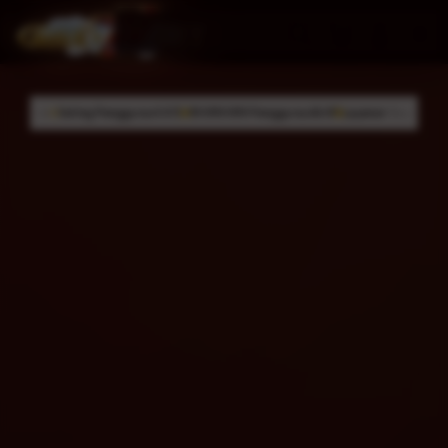
Skip
to
Cari
Troli
Login
Navigation
content
guna 4.9/5
99.999.999 Pengguna Aktif
Layanan Support 24/7