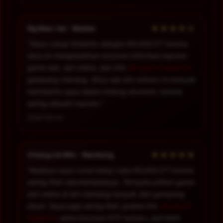
★★★★☆
Ng Man-tat - Medan
“Saya cukup terbantu dengan RAJASLOT karena
situs ini menghadirkan bocoran informasi seputar
game slot, slot online, dan info
slot gacor malam ini
gampang menang. Situs raja slot terbaru ini banyak
membantu saya dalam bidang ekonomi, karena
sering dikasih maxwin.”
2026-06-04
★★★★★
Cheng Lik Min - Bandung
“Awalnya saya cuma iseng coba RAJASLOT karena
sering lihat rekomendasinya. Ternyata pilihan game
slot online di sini memang banyak dan gampang
dicari. Saya juga sering lihat update link
slot gacor
malam ini
sama bocoran RTP terbaru, jadi lebih