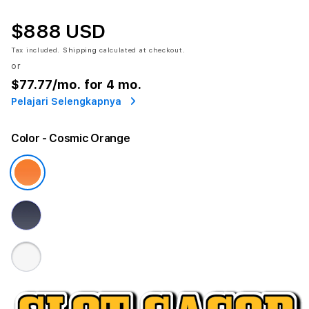
$888 USD
Tax included.
Shipping
calculated at checkout.
or
$77.77
/mo. for 4 mo.
Pelajari Selengkapnya
Color
- Cosmic Orange