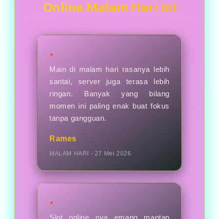
halaman deposit atau pusat bantuan.
Online Malam Hari Ini
★
Main di malam hari rasanya lebih
santai, server juga terasa lebih
ringan. Banyak yang bilang
momen ini paling enak buat fokus
tanpa gangguan.
Rames
MALAM HARI - 27 Mei 2026
★
Slot online nya emang mantap