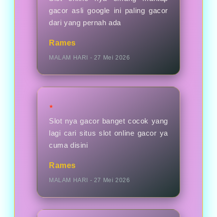
gacor asli google ini paling gacor
dari yang pernah ada
Rames
MALAM HARI - 27 Mei 2026
★
Slot nya gacor banget cocok yang
lagi cari situs slot online gacor ya
cuma disini
Rames
MALAM HARI - 27 Mei 2026