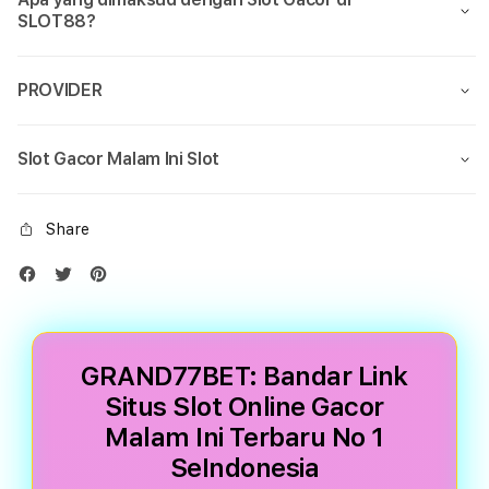
SLOT88?
PROVIDER
Slot Gacor Malam Ini Slot
Share
GRAND77BET: Bandar Link
Situs Slot Online Gacor
Malam Ini Terbaru No 1
SeIndonesia