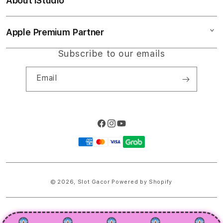
About iStudio
My Account
Slot Online Gacor
Situs Slot Online
Collection & Delivery
Elush Service Provider
Slot Gacor 2026
Apple Premium Partner
About Us
Returns & Exchanges
Financing Options
Slot Online Gacor
Find an iStudio near you
Subscribe to our emails
Contact Us
Trade-in
Slot Gacor Malam Ini Slot
Why Shop at iStudio
FAQ
Email
Travellers Reservation
Elush Corporate Website
Privacy Policy
Site Terms of Use
Facebook
Instagram
YouTube
Payment
methods
© 2026,
Slot Gacor
Powered by Shopify
PRICES INCLUDE 9% GST BUT EXCLUDE SHIPPING COSTS.