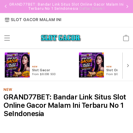
GRAND77BET: Bandar Link Situs Slot Online Gacor Malam Ini
Terbaru No 1 SeIndonesia
Daftar Disini !
SLOT GACOR MALAM INI
Cart
NEW
NEW
Slot Gacor
Slot Online GA
From $8.008 SGD
From $807.77 SGD
NEW
GRAND77BET: Bandar Link Situs Slot
Online Gacor Malam Ini Terbaru No 1
SeIndonesia