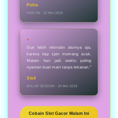
Putra
HARI INI - 25 Mei 2026
★
Gue lebih nikmatin alurnya aja,
karena tiap spin memang acak.
Malam hari jadi waktu paling
nyaman buat main tanpa tekanan.”
Sisil
MALAM SESSION - 24 Mei 2026
Cobain Slot Gacor Malam Ini