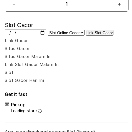
Decrease
Incr
quantity
quant
for
for
Slot Gacor
GRAND77BET:
GRA
Bandar
Band
Link Slot Gacor
Link
Link
Link Gacor
Situs
Situs
Situs Gacor
Slot
Slot
Online
Onlin
Situs Gacor Malam Ini
Gacor
Gaco
Link Slot Gacor Malam Ini
Malam
Mala
Slot
Ini
Ini
Slot Gacor Hari Ini
Terbaru
Terb
No
No
1
1
Get it fast
SeIndonesia
SeIn
Pickup
Loading store
Apa yang dimaksud dengan Slot Gacor di