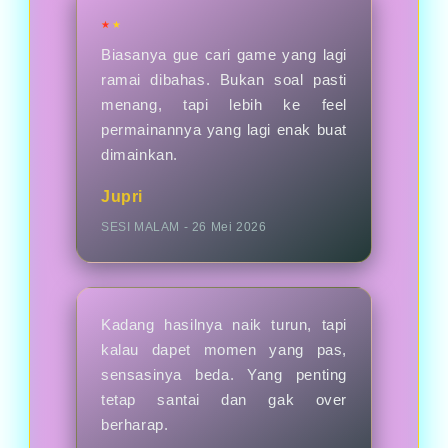
★★
Biasanya gue cari game yang lagi
ramai dibahas. Bukan soal pasti
menang, tapi lebih ke feel
permainannya yang lagi enak buat
dimainkan.
Jupri
SESI MALAM - 26 Mei 2026
Kadang hasilnya naik turun, tapi
kalau dapet momen yang pas,
sensasinya beda. Yang penting
tetap santai dan gak over
berharap.