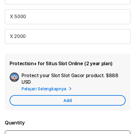
X 5000
X 2000
Protection+ for Situs Slot Online (2 year plan)
Protect your Slot Slot Gacor product.
$888
Ad
USD
App
Pelajari Selengkapnya
Car
Add
Quantity