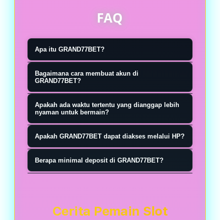
FAQ
Apa itu GRAND77BET?
GRAND77BET website resmi bandar
Bagaimana cara membuat akun di
slot online gacor malam hari ini
GRAND77BET?
terbaru nomor 1 seindonesia,
Pilih menu Daftar, isi data yang
Apakah ada waktu tertentu yang dianggap lebih
GRAND77BET menyediakan link resmi
diperlukan sesuai formulir, kemudian
nyaman untuk bermain?
menuju slot gacor 2026.
lakukan verifikasi apabila diminta.
Sebagian orang memilih malam hari
Apakah GRAND77BET dapat diakses melalui HP?
Setelah proses selesai, akun dapat
karena suasana lebih tenang dan
digunakan untuk masuk ke platform.
Ya. GRAND77BET dapat diakses
minim gangguan. Namun dari sisi
Berapa minimal deposit di GRAND77BET?
melalui smartphone Android, iPhone,
sistem permainan, tidak ada
Minimal deposit mengikuti ketentuan
tablet, maupun komputer tanpa
perbedaan khusus yang
yang berlaku pada platform.
perlu instalasi aplikasi tambahan.
memengaruhi hasil berdasarkan
Informasi terbaru dapat dilihat pada
Cerita Pemain Slot
waktu tertentu.