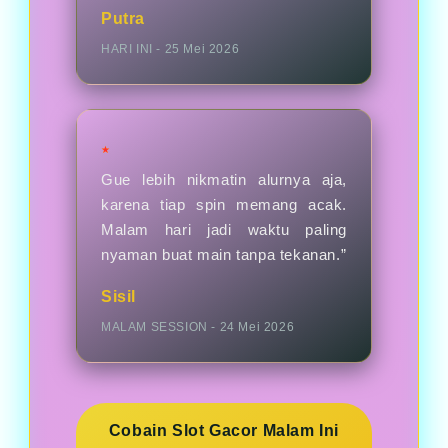
Putra
HARI INI - 25 Mei 2026
★
Gue lebih nikmatin alurnya aja,
karena tiap spin memang acak.
Malam hari jadi waktu paling
nyaman buat main tanpa tekanan.”
Sisil
MALAM SESSION - 24 Mei 2026
Cobain Slot Gacor Malam Ini