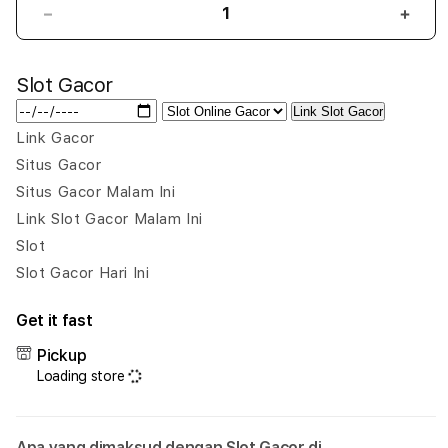
Decrease
Incr
quantity
quant
for
for
Slot Gacor
GRAND77BET:
GRA
Bandar
Band
Link Slot Gacor
Link
Link
Link Gacor
Situs
Situs
Situs Gacor
Slot
Slot
Online
Onlin
Situs Gacor Malam Ini
Gacor
Gaco
Link Slot Gacor Malam Ini
Malam
Mala
Slot
Ini
Ini
Slot Gacor Hari Ini
Terbaru
Terb
No
No
1
1
Get it fast
SeIndonesia
SeIn
Pickup
Loading store
Apa yang dimaksud dengan Slot Gacor di