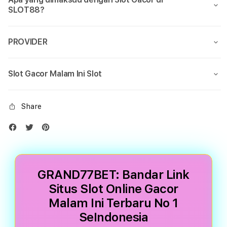
SLOT88?
PROVIDER
Slot Gacor Malam Ini Slot
Share
GRAND77BET: Bandar Link
Situs Slot Online Gacor
Malam Ini Terbaru No 1
SeIndonesia