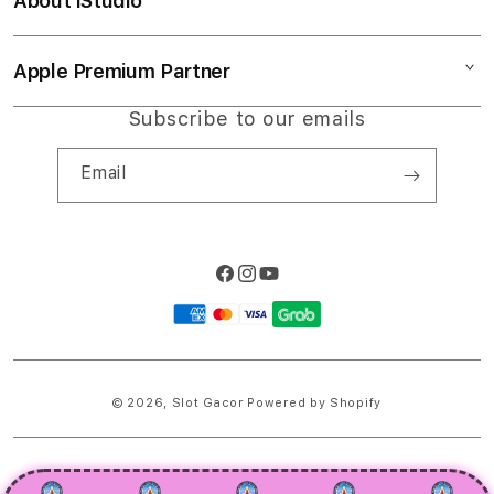
About iStudio
My Account
Slot Online Gacor
Situs Slot Online
Collection & Delivery
Elush Service Provider
Slot Gacor 2026
Apple Premium Partner
About Us
Returns & Exchanges
Financing Options
Slot Online Gacor
Find an iStudio near you
Subscribe to our emails
Contact Us
Trade-in
Slot Gacor Malam Ini Slot
Why Shop at iStudio
FAQ
Email
Travellers Reservation
Elush Corporate Website
Privacy Policy
Site Terms of Use
Facebook
Instagram
YouTube
Payment
methods
© 2026,
Slot Gacor
Powered by Shopify
PRICES INCLUDE 9% GST BUT EXCLUDE SHIPPING COSTS.