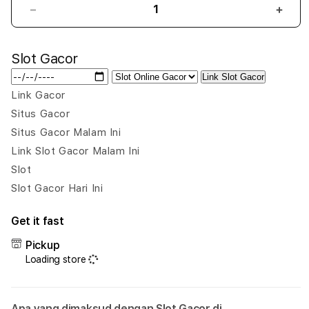
Decrease
Incr
quantity
quant
for
for
Slot Gacor
GRAND77BET:
GRA
Bandar
Band
Link Slot Gacor
Link
Link
Link Gacor
Situs
Situs
Situs Gacor
Slot
Slot
Online
Onlin
Situs Gacor Malam Ini
Gacor
Gaco
Link Slot Gacor Malam Ini
Malam
Mala
Slot
Ini
Ini
Slot Gacor Hari Ini
Terbaru
Terb
No
No
1
1
Get it fast
SeIndonesia
SeIn
Pickup
Loading store
Apa yang dimaksud dengan Slot Gacor di