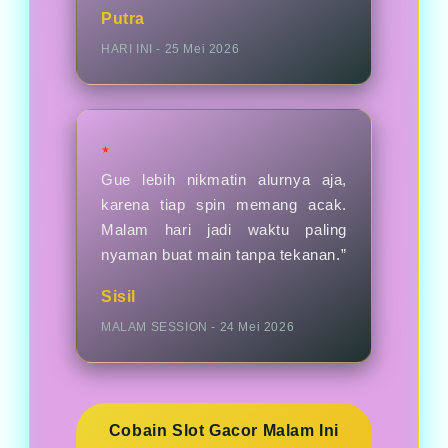
Putra
HARI INI - 25 Mei 2026
★
Gue lebih nikmatin alurnya aja,
karena tiap spin memang acak.
Malam hari jadi waktu paling
nyaman buat main tanpa tekanan.”
Sisil
MALAM SESSION - 24 Mei 2026
Cobain Slot Gacor Malam Ini