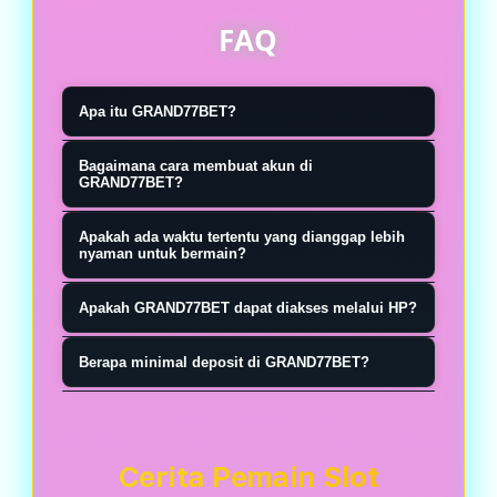
FAQ
Apa itu GRAND77BET?
GRAND77BET website resmi bandar
Bagaimana cara membuat akun di
slot online gacor malam hari ini
GRAND77BET?
terbaru nomor 1 seindonesia,
Pilih menu Daftar, isi data yang
Apakah ada waktu tertentu yang dianggap lebih
GRAND77BET menyediakan link resmi
diperlukan sesuai formulir, kemudian
nyaman untuk bermain?
menuju slot gacor 2026.
lakukan verifikasi apabila diminta.
Sebagian orang memilih malam hari
Apakah GRAND77BET dapat diakses melalui HP?
Setelah proses selesai, akun dapat
karena suasana lebih tenang dan
digunakan untuk masuk ke platform.
Ya. GRAND77BET dapat diakses
minim gangguan. Namun dari sisi
Berapa minimal deposit di GRAND77BET?
melalui smartphone Android, iPhone,
sistem permainan, tidak ada
Minimal deposit mengikuti ketentuan
tablet, maupun komputer tanpa
perbedaan khusus yang
yang berlaku pada platform.
perlu instalasi aplikasi tambahan.
memengaruhi hasil berdasarkan
Informasi terbaru dapat dilihat pada
Cerita Pemain Slot
waktu tertentu.