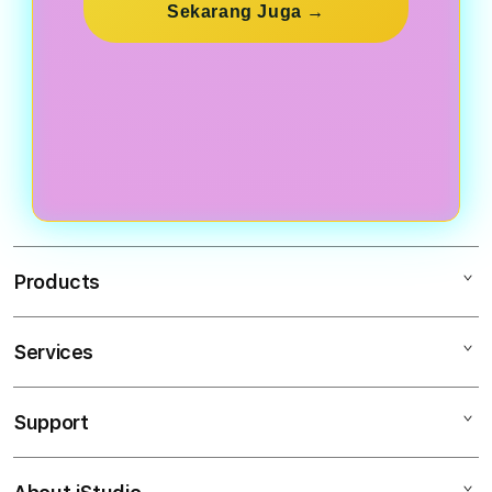
Sekarang Juga →
Products
Services
Slot Online
Slot Online Online
Support
AppleCare+
Slot Gacor
Corporate
Slot Gacor Malam Ini Slot