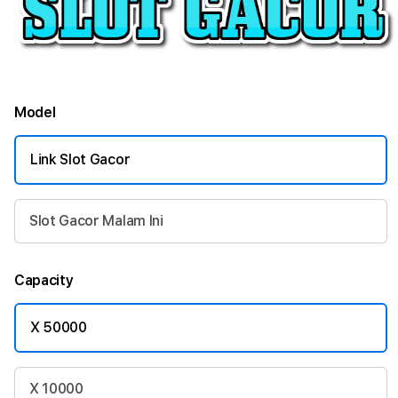
Model
Link Slot Gacor
Slot Gacor Malam Ini
Capacity
X 50000
X 10000