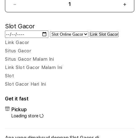
Decrease
Incr
quantity
quant
for
for
Slot Gacor
GRAND77BET:
GRA
Bandar
Band
Link Slot Gacor
Link
Link
Link Gacor
Situs
Situs
Situs Gacor
Slot
Slot
Online
Onlin
Situs Gacor Malam Ini
Gacor
Gaco
Link Slot Gacor Malam Ini
Malam
Mala
Slot
Ini
Ini
Slot Gacor Hari Ini
Terbaru
Terb
No
No
1
1
Get it fast
SeIndonesia
SeIn
Pickup
Loading store
Apa yang dimaksud dengan Slot Gacor di