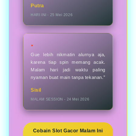
Putra
HARI INI - 25 Mei 2026
★
Gue lebih nikmatin alurnya aja,
karena tiap spin memang acak.
Malam hari jadi waktu paling
nyaman buat main tanpa tekanan.”
Sisil
MALAM SESSION - 24 Mei 2026
Cobain Slot Gacor Malam Ini