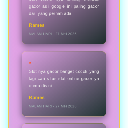
gacor asli google ini paling gacor
dari yang pernah ada
Rames
MALAM HARI - 27 Mei 2026
★
Slot nya gacor banget cocok yang
lagi cari situs slot online gacor ya
cuma disini
Rames
MALAM HARI - 27 Mei 2026