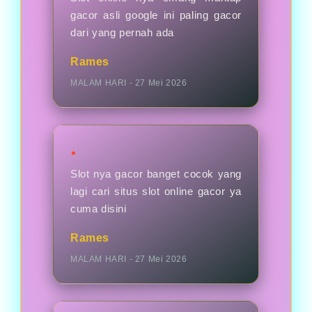
gacor asli google ini paling gacor
dari yang pernah ada
Rames
MALAM HARI - 27 Mei 2026
★
Slot nya gacor banget cocok yang
lagi cari situs slot online gacor ya
cuma disini
Rames
MALAM HARI - 27 Mei 2026