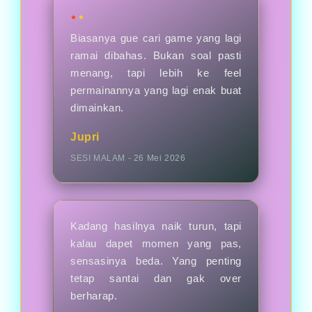
★★
Biasanya gue cari game yang lagi
ramai dibahas. Bukan soal pasti
menang, tapi lebih ke feel
permainannya yang lagi enak buat
dimainkan.
Jupri
SESI MALAM - 26 Mei 2026
Kadang hasilnya naik turun, tapi
kalau dapet momen yang pas,
sensasinya beda. Yang penting
tetap santai dan gak over
berharap.