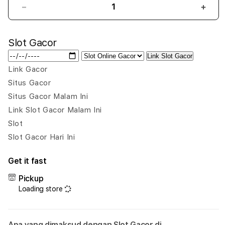
Decrease
Incr
quantity
quant
for
for
Slot Gacor
GRAND77BET:
GRA
Bandar
Band
Link Slot Gacor
Link
Link
Link Gacor
Situs
Situs
Situs Gacor
Slot
Slot
Online
Onlin
Situs Gacor Malam Ini
Gacor
Gaco
Link Slot Gacor Malam Ini
Malam
Mala
Slot
Ini
Ini
Slot Gacor Hari Ini
Terbaru
Terb
No
No
1
1
Get it fast
SeIndonesia
SeIn
Pickup
Loading store
Apa yang dimaksud dengan Slot Gacor di