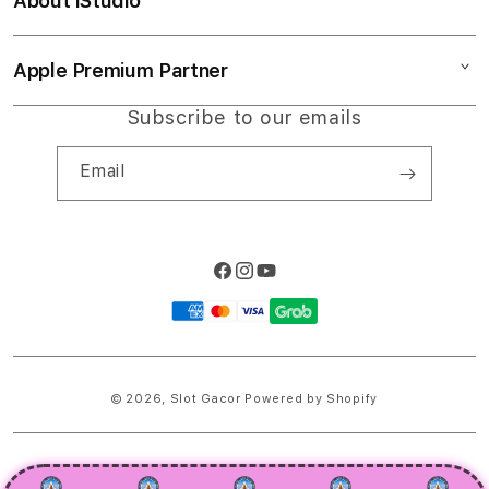
About iStudio
My Account
Slot Online Gacor
Situs Slot Online
Collection & Delivery
Elush Service Provider
Slot Gacor 2026
Apple Premium Partner
About Us
Returns & Exchanges
Financing Options
Slot Online Gacor
Find an iStudio near you
Subscribe to our emails
Contact Us
Trade-in
Slot Gacor Malam Ini Slot
Why Shop at iStudio
FAQ
Email
Travellers Reservation
Elush Corporate Website
Privacy Policy
Site Terms of Use
Facebook
Instagram
YouTube
Payment
methods
© 2026,
Slot Gacor
Powered by Shopify
PRICES INCLUDE 9% GST BUT EXCLUDE SHIPPING COSTS.