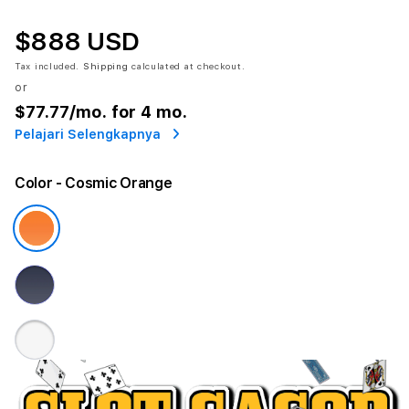
$888 USD
Tax included.
Shipping
calculated at checkout.
or
$77.77
/mo. for 4 mo.
Pelajari Selengkapnya
Color
- Cosmic Orange