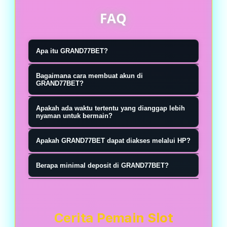
FAQ
Apa itu GRAND77BET?
GRAND77BET website resmi bandar
Bagaimana cara membuat akun di
slot online gacor malam hari ini
GRAND77BET?
terbaru nomor 1 seindonesia,
Pilih menu Daftar, isi data yang
Apakah ada waktu tertentu yang dianggap lebih
GRAND77BET menyediakan link resmi
diperlukan sesuai formulir, kemudian
nyaman untuk bermain?
menuju slot gacor 2026.
lakukan verifikasi apabila diminta.
Sebagian orang memilih malam hari
Apakah GRAND77BET dapat diakses melalui HP?
Setelah proses selesai, akun dapat
karena suasana lebih tenang dan
digunakan untuk masuk ke platform.
Ya. GRAND77BET dapat diakses
minim gangguan. Namun dari sisi
Berapa minimal deposit di GRAND77BET?
melalui smartphone Android, iPhone,
sistem permainan, tidak ada
Minimal deposit mengikuti ketentuan
tablet, maupun komputer tanpa
perbedaan khusus yang
yang berlaku pada platform.
perlu instalasi aplikasi tambahan.
memengaruhi hasil berdasarkan
Informasi terbaru dapat dilihat pada
Cerita Pemain Slot
waktu tertentu.