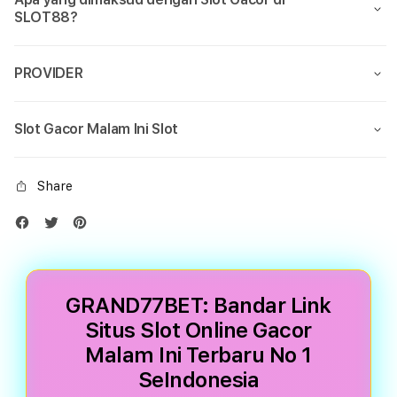
SLOT88?
PROVIDER
Slot Gacor Malam Ini Slot
Share
GRAND77BET: Bandar Link
Situs Slot Online Gacor
Malam Ini Terbaru No 1
SeIndonesia