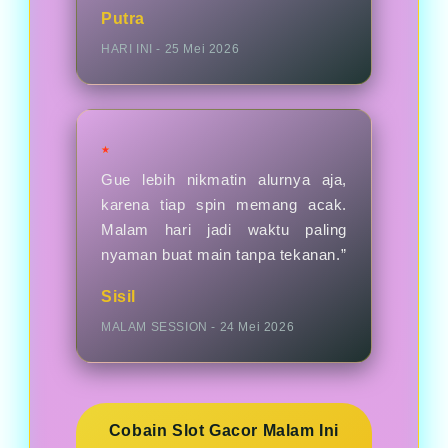
Putra
HARI INI - 25 Mei 2026
★
Gue lebih nikmatin alurnya aja,
karena tiap spin memang acak.
Malam hari jadi waktu paling
nyaman buat main tanpa tekanan.”
Sisil
MALAM SESSION - 24 Mei 2026
Cobain Slot Gacor Malam Ini