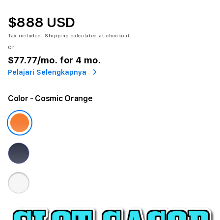
$888 USD
Tax included.
Shipping
calculated at checkout.
or
$77.77
/mo. for 4 mo.
Pelajari Selengkapnya
Color
- Cosmic Orange