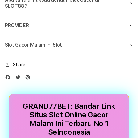
SLOT88?
PROVIDER
Slot Gacor Malam Ini Slot
Share
GRAND77BET: Bandar Link
Situs Slot Online Gacor
Malam Ini Terbaru No 1
SeIndonesia