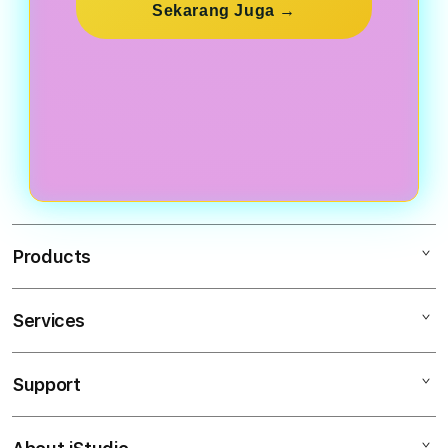
Sekarang Juga →
Products
Services
Slot Online
Slot Online Online
Support
AppleCare+
Slot Gacor
Corporate
Slot Gacor Malam Ini Slot