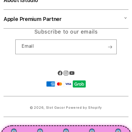
About iStudio
My Account
Slot Online Gacor
Situs Slot Online
Collection & Delivery
Elush Service Provider
Slot Gacor 2026
Apple Premium Partner
About Us
Returns & Exchanges
Financing Options
Slot Online Gacor
Find an iStudio near you
Subscribe to our emails
Contact Us
Trade-in
Slot Gacor Malam Ini Slot
Why Shop at iStudio
FAQ
Email
Travellers Reservation
Elush Corporate Website
Privacy Policy
Site Terms of Use
Facebook
Instagram
YouTube
Payment
methods
© 2026,
Slot Gacor
Powered by Shopify
PRICES INCLUDE 9% GST BUT EXCLUDE SHIPPING COSTS.