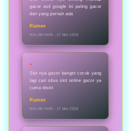
gacor asli google ini paling gacor
dari yang pernah ada
Rames
MALAM HARI - 27 Mei 2026
★
Slot nya gacor banget cocok yang
lagi cari situs slot online gacor ya
cuma disini
Rames
MALAM HARI - 27 Mei 2026