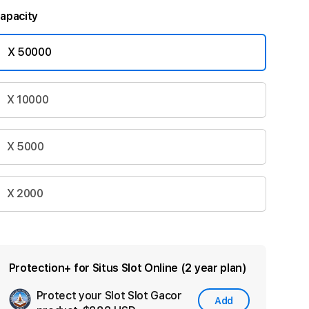
apacity
X 50000
X 10000
X 5000
X 2000
Protection+ for Situs Slot Online (2 year plan)
Protect your Slot Slot Gacor
Add
Add