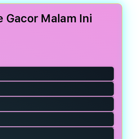
e Gacor Malam Ini
esia, GRAND77BET menyediakan link resmi
diminta. Setelah proses selesai, akun dapat
n dari sisi sistem permainan, tidak ada
a perlu instalasi aplikasi tambahan.