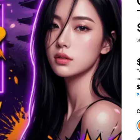
S
T
o
$
P
C