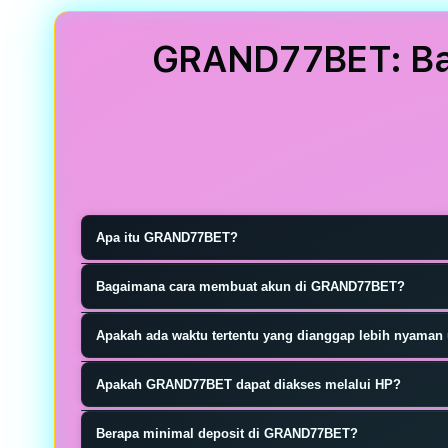
in
modal
GRAND77BET: Band
Apa itu GRAND77BET?
GRAND77BET website resmi bandar slot o
Bagaimana cara membuat akun di GRAND77BET?
menuju slot gacor 2026.
Pilih menu Daftar, isi data yang diperluka
Apakah ada waktu tertentu yang dianggap lebih nyaman
digunakan untuk masuk ke platform.
Sebagian orang memilih malam hari kare
Apakah GRAND77BET dapat diakses melalui HP?
perbedaan khusus yang memengaruhi hasil
Ya. GRAND77BET dapat diakses melalui smar
Berapa minimal deposit di GRAND77BET?