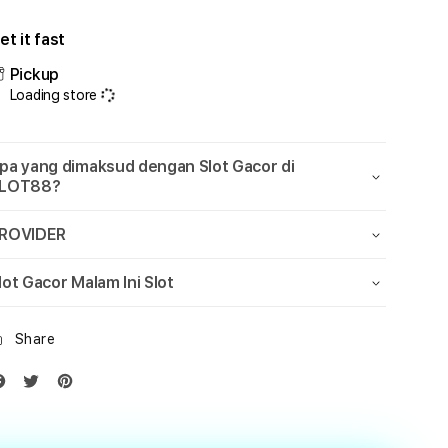
1
1
SeIndonesia
SeIndonesia
et it fast
Pickup
Loading store
pa yang dimaksud dengan Slot Gacor di
LOT88?
ROVIDER
lot Gacor Malam Ini Slot
Share