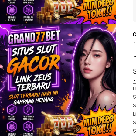
Open
media
Q
5
in
modal
L
S
S
L
S
S