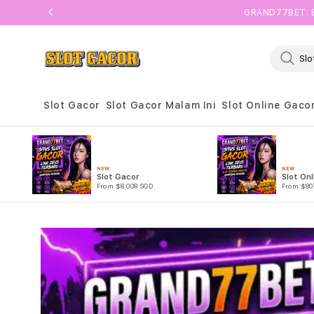
GRAND77BET: Ba
Slot Gacor
Slot Gacor Malam Ini
Slot Online Gaco
NEW
NEW
Slot Gacor
Slot On
From $8.008 SGD
From $80
Skip to
product
information