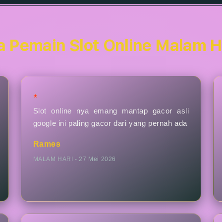
ng berlaku pada platform. Informasi terbaru dapat 
a Pemain Slot Online Malam Ha
★
Slot online nya emang mantap gacor asli
google ini paling gacor dari yang pernah ada
Rames
MALAM HARI - 27 Mei 2026