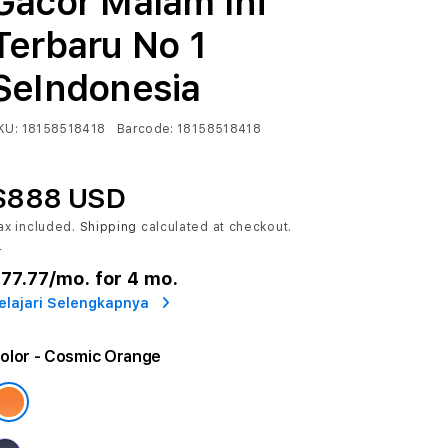
Gacor Malam Ini
Terbaru No 1
SeIndonesia
KU:
18158518418
Barcode:
18158518418
$888 USD
ax included.
Shipping
calculated at checkout.
r
77.77
/mo. for 4 mo.
elajari Selengkapnya
olor
- Cosmic Orange