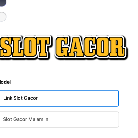
odel
Link Slot Gacor
Slot Gacor Malam Ini