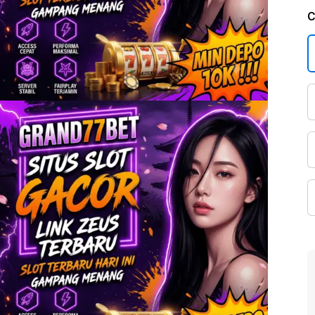
C
Open
media
3
in
modal