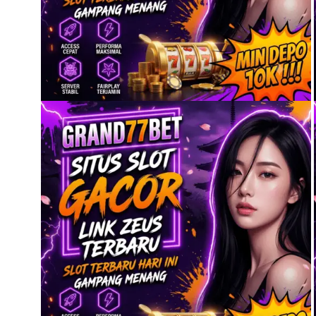
Open
media
2
in
modal