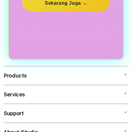
Sekarang Juga →
Products
Services
Slot Online
Slot Online Online
Support
AppleCare+
Slot Gacor
Corporate
Slot Gacor Malam Ini Slot