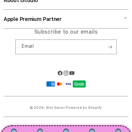
About iStudio
My Account
Slot Online Gacor
Situs Slot Online
Collection & Delivery
Elush Service Provider
Slot Gacor 2026
Apple Premium Partner
About Us
Returns & Exchanges
Financing Options
Slot Online Gacor
Find an iStudio near you
Subscribe to our emails
Contact Us
Trade-in
Slot Gacor Malam Ini Slot
Why Shop at iStudio
FAQ
Email
Travellers Reservation
Elush Corporate Website
Privacy Policy
Site Terms of Use
Facebook
Instagram
YouTube
Payment
methods
© 2026,
Slot Gacor
Powered by Shopify
PRICES INCLUDE 9% GST BUT EXCLUDE SHIPPING COSTS.