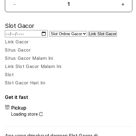
Decrease
Incr
quantity
quant
for
for
Slot Gacor
GRAND77BET:
GRA
Bandar
Band
Link Slot Gacor
Link
Link
Link Gacor
Situs
Situs
Situs Gacor
Slot
Slot
Online
Onlin
Situs Gacor Malam Ini
Gacor
Gaco
Link Slot Gacor Malam Ini
Malam
Mala
Slot
Ini
Ini
Slot Gacor Hari Ini
Terbaru
Terb
No
No
1
1
Get it fast
SeIndonesia
SeIn
Pickup
Loading store
Apa yang dimaksud dengan Slot Gacor di