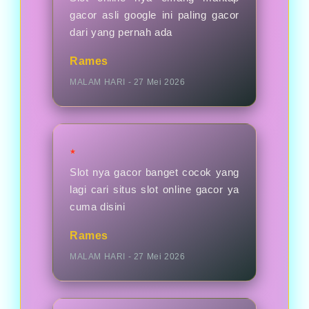
gacor asli google ini paling gacor
dari yang pernah ada
Rames
MALAM HARI - 27 Mei 2026
★
Slot nya gacor banget cocok yang
lagi cari situs slot online gacor ya
cuma disini
Rames
MALAM HARI - 27 Mei 2026