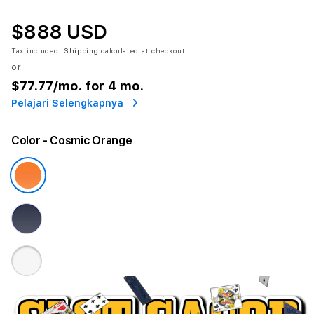
$888 USD
Tax included.
Shipping
calculated at checkout.
or
$77.77
/mo. for 4 mo.
Pelajari Selengkapnya
Color
- Cosmic Orange