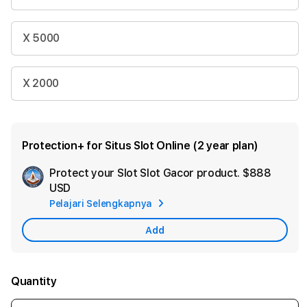
X 5000
X 2000
Protection+ for Situs Slot Online (2 year plan)
Protect your Slot Slot Gacor product.
$888
Ad
USD
App
Pelajari Selengkapnya
Car
Add
Quantity