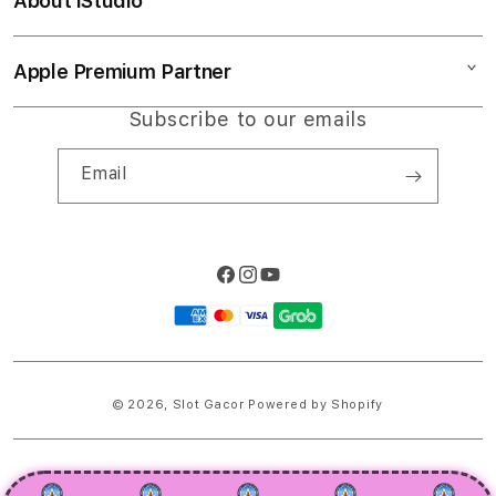
About iStudio
My Account
Slot Online Gacor
Situs Slot Online
Collection & Delivery
Elush Service Provider
Slot Gacor 2026
Apple Premium Partner
About Us
Returns & Exchanges
Financing Options
Slot Online Gacor
Find an iStudio near you
Subscribe to our emails
Contact Us
Trade-in
Slot Gacor Malam Ini Slot
Why Shop at iStudio
FAQ
Email
Travellers Reservation
Elush Corporate Website
Privacy Policy
Site Terms of Use
Facebook
Instagram
YouTube
Payment
methods
© 2026,
Slot Gacor
Powered by Shopify
PRICES INCLUDE 9% GST BUT EXCLUDE SHIPPING COSTS.