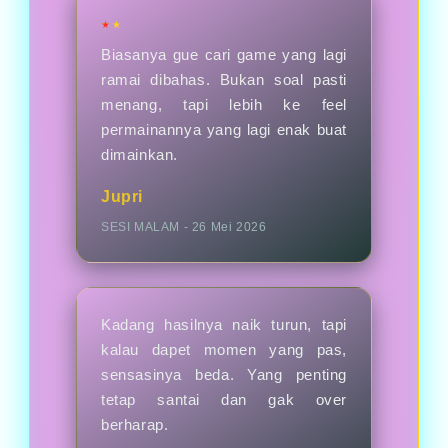
★★
Biasanya gue cari game yang lagi
ramai dibahas. Bukan soal pasti
menang, tapi lebih ke feel
permainannya yang lagi enak buat
dimainkan.
Jupri
SESI MALAM - 26 Mei 2026
Kadang hasilnya naik turun, tapi
kalau dapet momen yang pas,
sensasinya beda. Yang penting
tetap santai dan gak over
berharap.