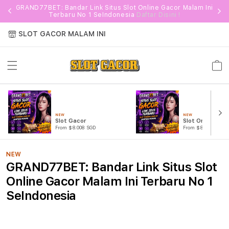
GRAND77BET: Bandar Link Situs Slot Online Gacor Malam Ini
Terbaru No 1 SeIndonesia
Daftar Disini !
SLOT GACOR MALAM INI
Cart
NEW
NEW
Slot Gacor
Slot Online GA
From $8.008 SGD
From $807.77 SGD
NEW
GRAND77BET: Bandar Link Situs Slot
Online Gacor Malam Ini Terbaru No 1
SeIndonesia