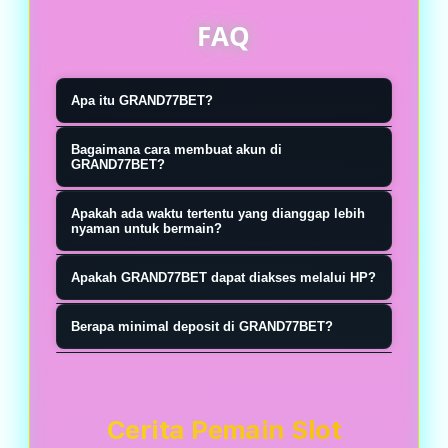
FAQ
Apa itu GRAND77BET?
GRAND77BET website resmi bandar
Bagaimana cara membuat akun di
slot online gacor malam hari ini
GRAND77BET?
terbaru nomor 1 seindonesia,
Pilih menu Daftar, isi data yang
Apakah ada waktu tertentu yang dianggap lebih
GRAND77BET menyediakan link resmi
diperlukan sesuai formulir, kemudian
nyaman untuk bermain?
menuju slot gacor 2026.
lakukan verifikasi apabila diminta.
Sebagian orang memilih malam hari
Apakah GRAND77BET dapat diakses melalui HP?
Setelah proses selesai, akun dapat
karena suasana lebih tenang dan
digunakan untuk masuk ke platform.
Ya. GRAND77BET dapat diakses
minim gangguan. Namun dari sisi
Berapa minimal deposit di GRAND77BET?
melalui smartphone Android, iPhone,
sistem permainan, tidak ada
Minimal deposit mengikuti ketentuan
tablet, maupun komputer tanpa
perbedaan khusus yang
yang berlaku pada platform.
perlu instalasi aplikasi tambahan.
memengaruhi hasil berdasarkan
Informasi terbaru dapat dilihat pada
Cerita Pemain Slot
waktu tertentu.