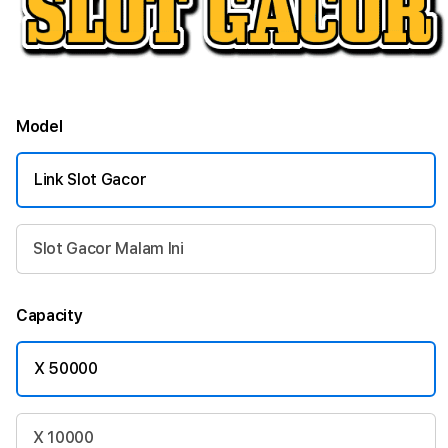
Model
Link Slot Gacor
Slot Gacor Malam Ini
Capacity
X 50000
X 10000