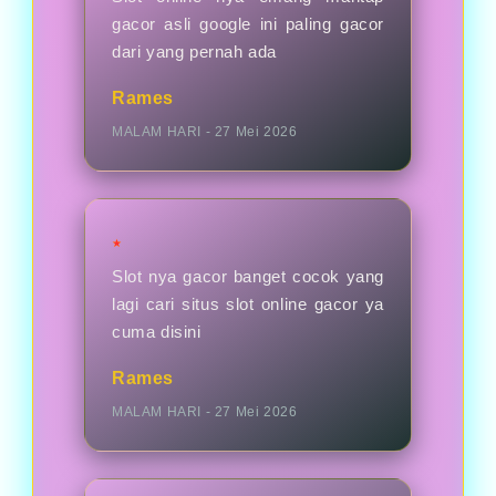
gacor asli google ini paling gacor
dari yang pernah ada
Rames
MALAM HARI - 27 Mei 2026
★
Slot nya gacor banget cocok yang
lagi cari situs slot online gacor ya
cuma disini
Rames
MALAM HARI - 27 Mei 2026