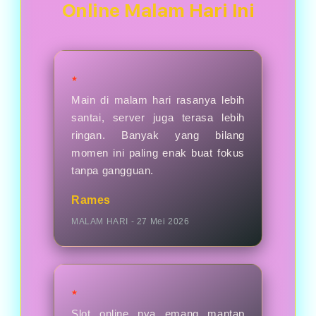
halaman deposit atau pusat bantuan.
Online Malam Hari Ini
★
Main di malam hari rasanya lebih
santai, server juga terasa lebih
ringan. Banyak yang bilang
momen ini paling enak buat fokus
tanpa gangguan.
Rames
MALAM HARI - 27 Mei 2026
★
Slot online nya emang mantap