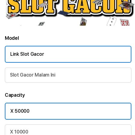
Model
Link Slot Gacor
Slot Gacor Malam Ini
Capacity
X 50000
X 10000