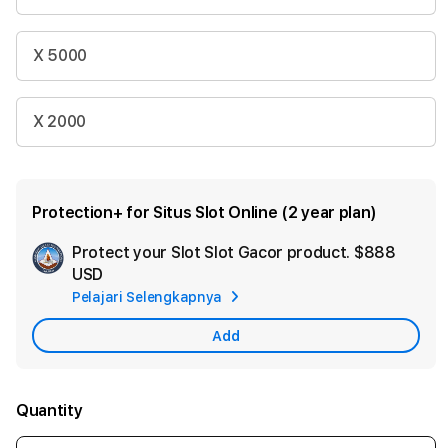
X 5000
X 2000
Protection+ for Situs Slot Online (2 year plan)
Protect your Slot Slot Gacor product.
$888
Ad
USD
App
Pelajari Selengkapnya
Car
Add
Quantity