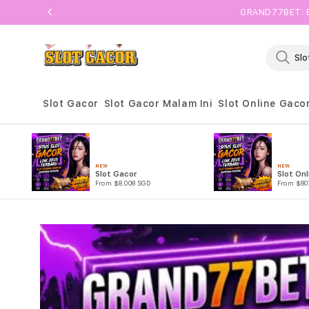
GRAND77BET: Ba
Slot Gacor
Slot Gacor Malam Ini
Slot Online Gaco
NEW
NEW
Slot Gacor
Slot On
From $8.008 SGD
From $80
Skip to
product
information