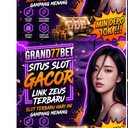
Open
media
2
in
modal