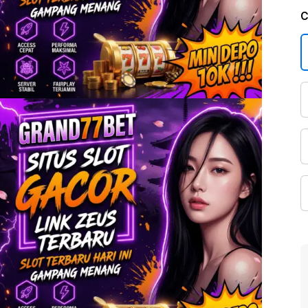
C
Open
media
3
in
modal