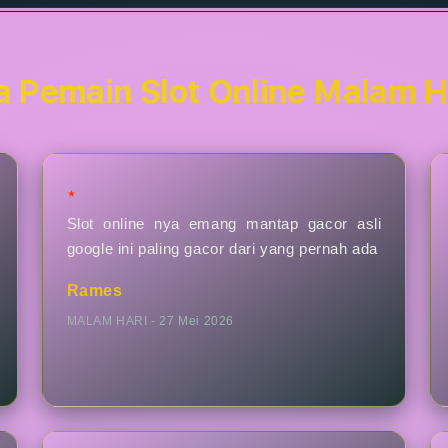
ng berlaku pada platform. Informasi terbaru dapat 
a Pemain Slot Online Malam Ha
★
Slot online nya emang mantap gacor asli
google ini paling gacor dari yang pernah ada
Rames
MALAM HARI - 27 Mei 2026