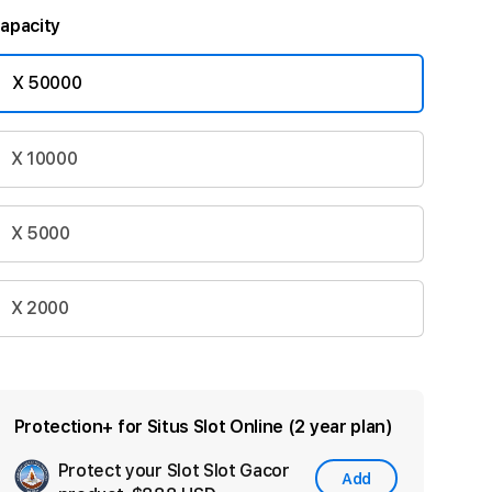
apacity
X 50000
X 10000
X 5000
X 2000
Protection+ for Situs Slot Online (2 year plan)
Protect your Slot Slot Gacor
Add
Add