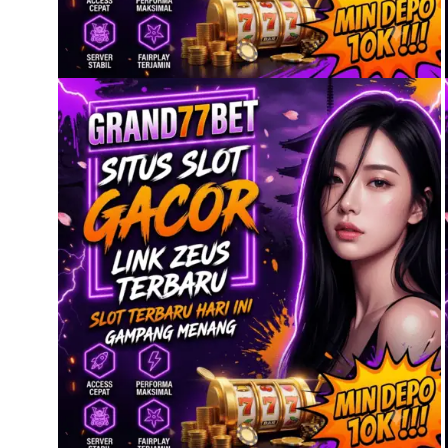
Open
media
4
in
modal