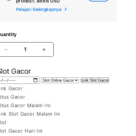
product.
$888 USD
Apple
Pelajari Selengkapnya
Care
uantity
Decrease
Increase
quantity
quantity
for
for
Slot Gacor
GRAND77BET:
GRAND77BET:
Bandar
Bandar
Link Slot Gacor
Link
Link
ink Gacor
Situs
Situs
Slot
Slot
itus Gacor
Online
Online
itus Gacor Malam Ini
Gacor
Gacor
ink Slot Gacor Malam Ini
Malam
Malam
Ini
Ini
lot
Terbaru
Terbaru
lot Gacor Hari Ini
No
No