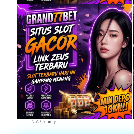
Open
media
6
in
modal
Open
of
NaN
/
-Infinity
media
8