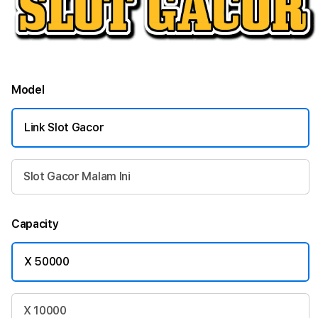
Model
Link Slot Gacor
Slot Gacor Malam Ini
Capacity
X 50000
X 10000