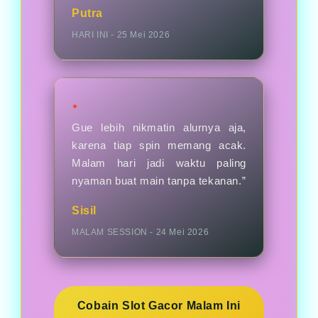
Putra
HARI INI - 25 Mei 2026
★
Gue lebih nikmatin alurnya aja,
karena tiap spin memang acak.
Malam hari jadi waktu paling
nyaman buat main tanpa tekanan.”
Sisil
MALAM SESSION - 24 Mei 2026
Cobain Slot Gacor Malam Ini