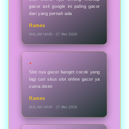
gacor asli google ini paling gacor
dari yang pernah ada
Rames
MALAM HARI - 27 Mei 2026
★
Slot nya gacor banget cocok yang
lagi cari situs slot online gacor ya
cuma disini
Rames
MALAM HARI - 27 Mei 2026