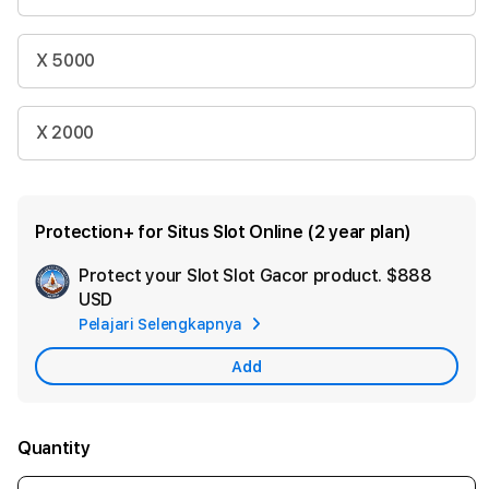
X 5000
X 2000
Protection+ for Situs Slot Online (2 year plan)
Protect your Slot Slot Gacor product.
$888
Ad
USD
App
Pelajari Selengkapnya
Car
Add
Quantity